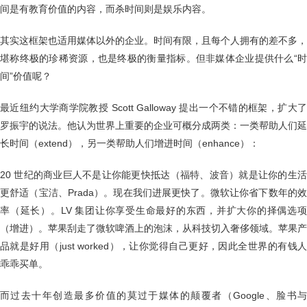
间是有教育价值的内容，而杀时间则是娱乐内容。
其实这框架也适用媒体以外的企业。时间有限，且每个人拥有的差不多，
堪称终极的珍稀资源，也是终极的衡量指标。但非媒体企业提供什么“时
间”价值呢？
最近纽约大学商学院教授 Scott Galloway 提出一个不错的框架，扩大了
罗振宇的说法。他认为世界上重要的企业可概分成两类：一类帮助人们延
长时间（extend），另一类帮助人们增进时间（enhance）：
20 世纪的商业巨人不是让你能更快抵达（福特、波音）就是让你的生活
更舒适（宝洁、Prada）。现在我们进展更快了。微软让你省下数年的效
率（延长）。LV 集团让你享受生命最好的东西，并扩大你的择偶选项
（增进）。苹果刮走了微软啤酒上的泡沫，从科技切入奢侈领域。苹果产
品就是好用（just worked），让你觉得自己更好，因此全世界的有钱人
乖乖买单。
而过去十年创造最多价值的莫过于媒体的颠覆者（Google、脸书与