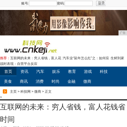
账号:
密码:
注册
广告
推荐：
互联网的未来：穷人省钱，富人花
汽车业“鼠年怎么红”之：如何应
生鲜到家
战时表现：自营平台反应
首页
资讯
汽车
娱乐
教育
游戏
科技
美食
商讯
消费
时尚
金融
微商
主页
>
科技网
>
微商
> 正文
>
互联网的未来：穷人省钱，富人花钱省
时间