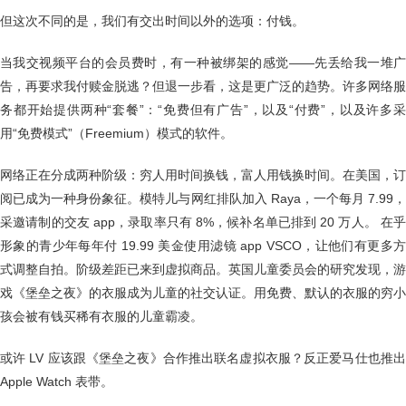
但这次不同的是，我们有交出时间以外的选项：付钱。
当我交视频平台的会员费时，有一种被绑架的感觉——先丢给我一堆广
告，再要求我付赎金脱逃？但退一步看，这是更广泛的趋势。许多网络服
务都开始提供两种“套餐”：“免费但有广告”，以及“付费”，以及许多采
用“免费模式”（Freemium）模式的软件。
网络正在分成两种阶级：穷人用时间换钱，富人用钱换时间。在美国，订
阅已成为一种身份象征。模特儿与网红排队加入 Raya，一个每月 7.99，
采邀请制的交友 app，录取率只有 8%，候补名单已排到 20 万人。 在乎
形象的青少年每年付 19.99 美金使用滤镜 app VSCO，让他们有更多方
式调整自拍。阶级差距已来到虚拟商品。英国儿童委员会的研究发现，游
戏《堡垒之夜》的衣服成为儿童的社交认证。用免费、默认的衣服的穷小
孩会被有钱买稀有衣服的儿童霸凌。
或许 LV 应该跟《堡垒之夜》合作推出联名虚拟衣服？反正爱马仕也推出
Apple Watch 表带。