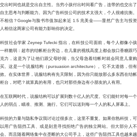
交出时间也就是交出自主性。当穷小孩付出时间看广告，连带的也交出了
自主思考与判断能力。因为广告科技公司的技术太强大，个人很难抗衡。
不相信？Google与脸书市值加起来近 1.5 兆美金——显然广告主与投资
人相信这两家公司有能力影响你的决定。
科技社会学家 Zeynep Tufecki 指出，在科技公司面前，每个人都像小孩
一样脆弱：超市的结帐柜台旁边，在儿童的视线高度上都会放口香糖跟巧
克力，这是为了让他们跟父母吵闹，当父母急着结帐时就会同意儿童购
买。这是一个说服结构（pursuasion architecture）。它不太道德，但有
效。在实体世界，说服结构有先天限制，因为你只能放那么多东西在结帐
柜台，对吧？就算真的有用，也只对那些身边有小朋友的人有用。
在互联网时代，说服结构可以扩展到数十亿人的尺度。它们能针对每一个
人的弱点，瞄准、推测、施行。它们可以送到每一个人的私人屏幕上。
科技的力量与隐私争议我讨论过很多次，这里不重复。如果你熟科技，可
以用广告阻挡工具、或是刻意寻找拒绝广告的独立网站。但大部分人不
会。而且随着网络集中在垄断的大公司手上，这些广告阻挡工具也越来越