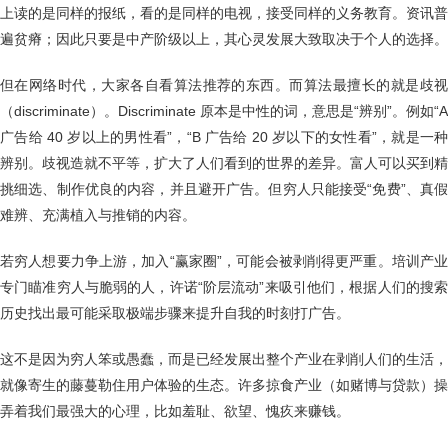
上读的是同样的报纸，看的是同样的电视，接受同样的义务教育。资讯普
遍贫瘠；因此只要是中产阶级以上，其心灵发展大致取决于个人的选择。
但在网络时代，大家各自看算法推荐的东西。而算法最擅长的就是歧视
（discriminate）。Discriminate 原本是中性的词，意思是“辨别”。例如“A
广告给 40 岁以上的男性看”，“B 广告给 20 岁以下的女性看”，就是一种
辨别。歧视造就不平等，扩大了人们看到的世界的差异。富人可以买到精
挑细选、制作优良的内容，并且避开广告。但穷人只能接受“免费”、真假
难辨、充满植入与推销的内容。
若穷人想要力争上游，加入“赢家圈”，可能会被剥削得更严重。培训产业
专门瞄准穷人与脆弱的人，许诺“阶层流动”来吸引他们，根据人们的搜索
历史找出最可能采取极端步骤来提升自我的时刻打广告。
这不是因为穷人笨或愚蠢，而是已经发展出整个产业在剥削人们的生活，
就像寄生的藤蔓勒住用户体验的生态。许多掠食产业（如赌博与贷款）操
弄着我们最强大的心理，比如羞耻、欲望、愧疚来赚钱。