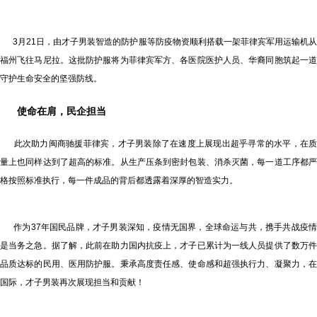
3月21日，由才子男装智造的防护服等防疫物资顺利搭载一架菲律宾军用运输机从
福州飞往马尼拉。这批防护服将为菲律宾军方、各医院医护人员、华裔同胞筑起一道
守护生命安全的坚强防线。
使命
在肩
，民企
担当
此次助力闽商驰援菲律宾，才子男装除了在速度上展现出超乎寻常的水平，在质
量上也同样达到了超高的标准。从生产压条到密封包装、消杀灭菌，每一道工序都严
格按照标准执行，每一件成品的背后都透露着深厚的智造实力。
作为37年国民品牌，才子男装深知，疫情无国界，全球命运与共，携手共战疫情
是当务之急。据了解，此前在助力国内抗疫上，才子已累计为一线人员提供了数万件
品质达标的民用、医用防护服。秉承高度责任感、使命感和超强执行力、凝聚力，在
国际，才子男装再次展现担当和贡献！