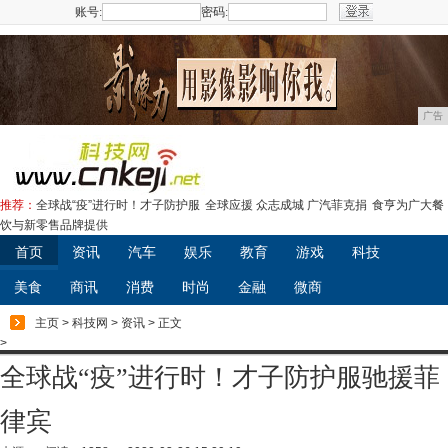
账号:
密码:
注册
广告
推荐：
全球战“疫”进行时！才子防护服
全球应援 众志成城 广汽菲克捐
食亨为广大餐
饮与新零售品牌提供
首页
资讯
汽车
娱乐
教育
游戏
科技
美食
商讯
消费
时尚
金融
微商
主页
>
科技网
>
资讯
> 正文
>
全球战“疫”进行时！才子防护服驰援菲
律宾