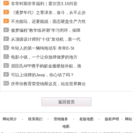
非常时期非常福利｜霍尔茨3.15抖音
《逐梦年代》之覃泽东，奋斗，从不止步
不光能玩，还要能战：固态硬盘生产力性
傲梦编程“教学练评测”学习闭环，保障
从顶级设计师到“十佳”发动机，新一代
年轻人的第一辆纯电动车 奔奔E-St
电影小镇，一个让你放肆做梦的地方
屈臣氏APP携手蚂蚁金服硬核补贴，推
可以上绿牌的Jeep，你心动了吗？
庆帝玢教育荣登纳斯达克，站在世界舞台
返回首页
网站简介
-
联系我们
-
营销服务
-
老版地图
-
版权声明
-
网站
地图