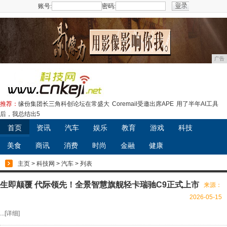
账号:
密码:
注册
广告
推荐：
缘份集团长三角科创论坛在常盛大
Coremail受邀出席APE
用了半年AI工具
后，我总结出5
首页
资讯
汽车
娱乐
教育
游戏
科技
美食
商讯
消费
时尚
金融
健康
主页
>
科技网
>
汽车
> 列表
生即颠覆 代际领先！全景智慧旗舰轻卡瑞驰C9正式上市
来源：
2026-05-15
...[
详细
]