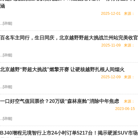
涵
2025-12-01
来源：
...[
详细
]
百名车主同行，生日同庆，北京越野野超大挑战兰州站完美收官
2025-11-09
来源：
...[
详细
]
北京越野“野超大挑战”燃擎开赛 让硬核越野扎根人间烟火
2025-12-09
来源：
...[
详细
]
一口好空气值回票价？20万级“森林座舱”消除中年焦虑
来源：
2023-06-15
...[
详细
]
BJ40增程元境智行上市24小时订单5217台！揭示硬派SUV市场