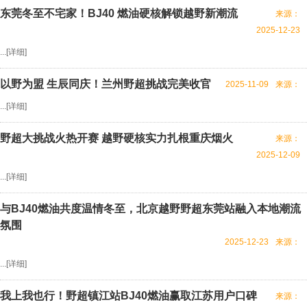
东莞冬至不宅家！BJ40 燃油硬核解锁越野新潮流
来源：
2025-12-23
...[
详细
]
以野为盟 生辰同庆！兰州野超挑战完美收官
2025-11-09
来源：
...[
详细
]
野超大挑战火热开赛 越野硬核实力扎根重庆烟火
来源：
2025-12-09
...[
详细
]
与BJ40燃油共度温情冬至，北京越野野超东莞站融入本地潮流
氛围
2025-12-23
来源：
...[
详细
]
我上我也行！野超镇江站BJ40燃油赢取江苏用户口碑
来源：