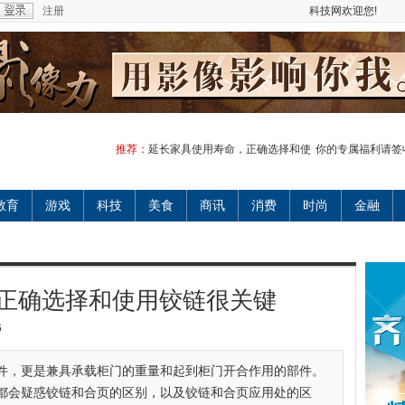
注册
科技网欢迎您!
推荐：
延长家具使用寿命，正确选择和使
你的专属福利请签
教育
游戏
科技
美食
商讯
消费
时尚
金融
正确选择和使用铰链很关键
6
件，更是兼具承载柜门的重量和起到柜门开合作用的部件。
都会疑惑铰链和合页的区别，以及铰链和合页应用处的区