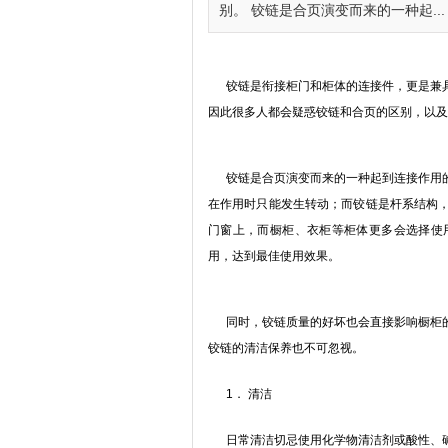
别。 铰链是合页演变而来的一种起...
铰链是衔接柜门和柜体的连接件，更是兼具
因此很多人都会疑惑铰链和合页的区别，以及
铰链是合页演变而来的一种起到连接作用的
在作用时只能发生转动；而铰链是杆系结构
门窗上，而橱柜、衣柜等柜体更多会选择使
用，达到最佳使用效果。
同时，铰链质量的好坏也会直接影响橱柜的
铰链的清洁保养也不可忽视。
1． 清洁
日常清洁切忌使用化学物清洁剂或酸性、碱