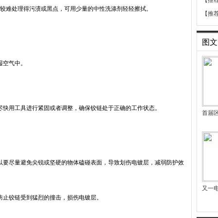
【推
较难处理得污渍或黑点，可用少量的中性洗涤剂轻轻擦拭。
【推
图文
湿空气中。
快用工具进行紧固或者调整，确保铰链处于正确的工作状态。
首届
要尽量避免尖锐或坚硬的物体磕碰表面，导致划伤电镀层，减弱防护效
又一
止铰链受到猛烈的撞击，损伤电镀层。