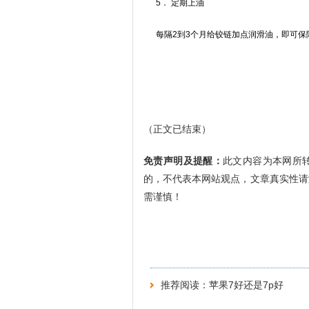
5． 定期上油
每隔2到3个月给铰链加点润滑油，即可保
（正文已结束）
免责声明及提醒：
此文内容为本网所
的，不代表本网站观点，文章真实性请
需谨慎！
推荐阅读：
苹果7好还是7p好