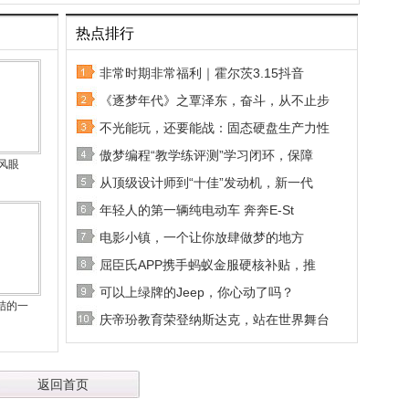
热点排行
非常时期非常福利｜霍尔茨3.15抖音
《逐梦年代》之覃泽东，奋斗，从不止步
不光能玩，还要能战：固态硬盘生产力性
傲梦编程“教学练评测”学习闭环，保障
风眼
从顶级设计师到“十佳”发动机，新一代
年轻人的第一辆纯电动车 奔奔E-St
电影小镇，一个让你放肆做梦的地方
屈臣氏APP携手蚂蚁金服硬核补贴，推
可以上绿牌的Jeep，你心动了吗？
结的一
庆帝玢教育荣登纳斯达克，站在世界舞台
返回首页