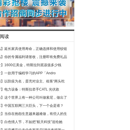
广告
阅读
讯】
延长家具使用寿命，正确选择和使用铰链
讯】
你的专属福利请签收，注册即有免费礼品
食】
1600亿美金，特斯拉到底该值多少钱
食】
一款用于编程学习的APP「Andro
商】
以防疫为名，蛋壳对业主、租客“两头吃
育】
电力设备：特斯拉牵手CATL 光伏政
尚】
这个世界上有一种公司叫做索尼，做出了
车】
中国互联网三大巨头，下一个会是谁？
技】
当你在抱怨生意越来越难做，有些人的生
荐】
白色情人节，不如把“航天科技”送给她