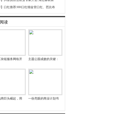
荐】
抖音携百位农业专家开启“湖北春耕第一
荐】
口红推荐:HH口红细金管口红、芭比布
阅读
区块链服务网络开
主题公园成败的关键：
电商巨头崛起，用
一份亮眼的商业计划书