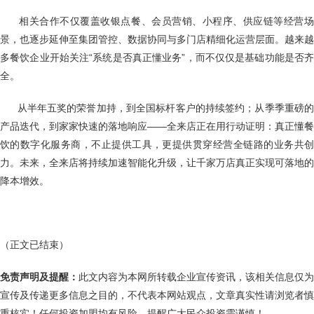
相关合作不仅覆盖收银点餐、会员营销、小程序、供应链等经营
景，也逐步延伸至集团管控、数据协同与多门店精细化运营层面。越来越
多餐饮企业开始关注“系统是否真正懂业务”，而不仅仅是基础功能是否齐
全。
从半年五奖的荣誉加持，到全国标杆客户的持续签约；从季季重磅
产品迭代，到家家快速的落地响应——全来店正在用行动证明：真正懂餐
饮的数字化服务商，不止提供工具，更提供贯穿经营全链路的业务共创
力。未来，全来店将持续加速智能化升级，让千家万店真正实现可落地的
降本增效。
（正文已结束）
免责声明及提醒：
此文内容为本网所转载企业宣传资讯，该相关信息仅为
宣传及传递更多信息之目的，不代表本网站观点，文章真实性请浏览者慎
重核实！任何投资加盟均有风险，提醒广大民众投资需谨慎！