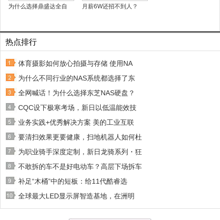
为什么选择鼎盛达全自
月薪6W还招不到人？
热点排行
体育摄影如何放心拍摄与存储 使用NA
为什么不同行业的NAS系统都选择了东
全网喊话！为什么选择东芝NAS硬盘？
CQC设下极寒考场，新日以低温能效技
业务实践+优秀解决方案 美的工业互联
要清扫效果更要健康，扫地机器人如何杜
为职业骑手深度定制，新日龙骑系列・狂
不敢拆的车不是好电动车？高层下场拆车
补足“木桶”中的短板：给11代酷睿选
全球最大LED显示屏智造基地，在洲明