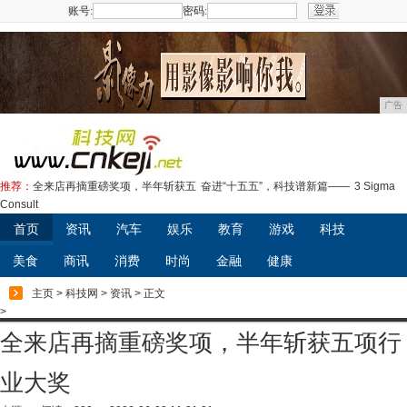
账号:
密码:
注册
广告
推荐：
全来店再摘重磅奖项，半年斩获五
奋进“十五五”，科技谱新篇——
3 Sigma
Consult
首页
资讯
汽车
娱乐
教育
游戏
科技
美食
商讯
消费
时尚
金融
健康
主页
>
科技网
>
资讯
> 正文
>
全来店再摘重磅奖项，半年斩获五项行
业大奖