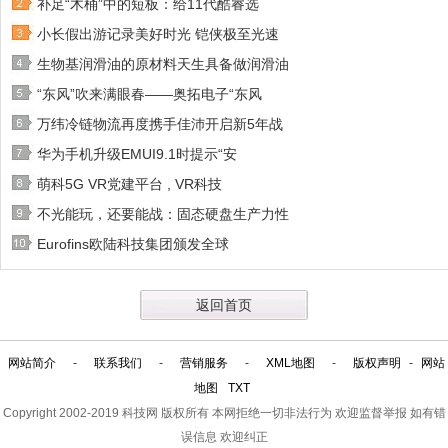
补足“木桶”中的短板：给11代酷睿选
小长假出游记录美好时光 铠侠极至光速
生物基润滑油的原材料天生具备做润滑油
“东风”吹来满眼春——奥拓电子“东风
万纬冷链物流再度携手佳沛开启新5年战
华为手机升级EMUI9.1时提示“安
萌科5G VR党建平台 , VR科技
不光能玩，还要能战：固态硬盘生产力性
Eurofins欧陆科技集团颁发全球
返回首页
网站简介
-
联系我们
-
营销服务
-
XML地图
-
版权声明
-
网站
地图
TXT
Copyright 2002-2019
科技网
版权所有 本网拒绝一切非法行为 欢迎监督举报 如有错
误信息 欢迎纠正