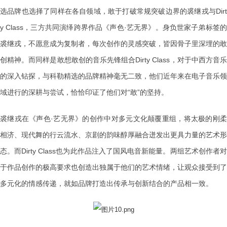
选品牌也选择了同样在各自领域，敢于打破常规突破边界的裘继戎与Dirt
y Class，三方共同演绎跨界作品《声色·艺无界》。身负世家子弟标签的
裘继戎，不愿意成为复制者，每次创作的灵感突破，皆因骨子里深埋的敢
创精神。而同样是敢想敢创的音乐先锋组合Dirty Class，对于中西方音乐
的深入钻探，与科勒精选的品牌精神毫无二致，他们近年来在电子音乐领
域进行的深耕与尝试，恰恰印证了他们对“敢”的坚持。
裘继戎在《声色·艺无界》的创作中对多元文化颠覆重组，将太极的刚柔
相济、现代舞的行云流水、京剧的韵味醇厚融合迸发出更具力量的艺术形
态。而Dirty Class也为此作品注入了国风电音新能量。两组艺术创作者对
于作品创作的极高要求也创造出独属于他们的艺术情绪，让观众接受到了
多元化的情感传递，就如品牌打造出传承与创新结合的产品相一致。