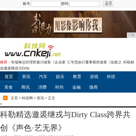
账号:
密码:
注册
广告
推荐：
布瑞琳总经理郭素川做客《企业家
汇学思执行董事蔡胜做客《创新之
科勒精
选邀裘继戎与Dirty
首页
资讯
汽车
娱乐
教育
游戏
科技
美食
商讯
消费
时尚
金融
微商
主页
>
科技网
>
资讯
> 正文
>
科勒精选邀裘继戎与Dirty Class跨界共
创《声色·艺无界》