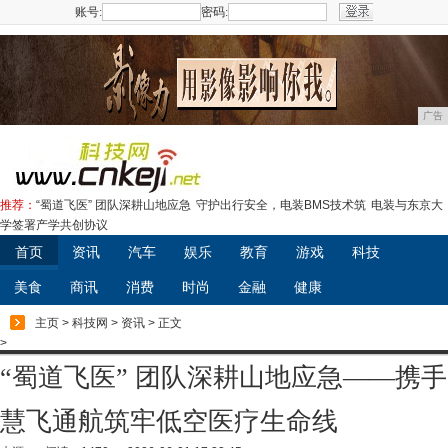
账号:
密码:
注册
广告
推荐：
“蜀道飞医” 团队深耕山地应急
守护出行安全，电装BMS技术筑
电装与东京大
学签署产学共创协议
首页
资讯
汽车
娱乐
教育
游戏
科技
美食
商讯
消费
时尚
金融
健康
主页
>
科技网
>
资讯
> 正文
>
“蜀道飞医” 团队深耕山地应急——携手
慧飞通航筑牢低空医疗生命线