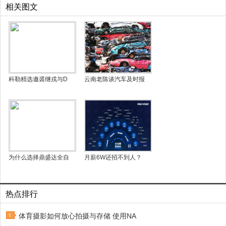
相关图文
科勒精选邀裘继戎与D
云南老陈谈汽车及时报
为什么选择鼎盛达全自
月薪6W还招不到人？
热点排行
体育摄影如何放心拍摄与存储 使用NA