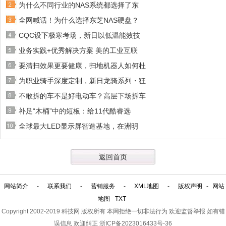
为什么不同行业的NAS系统都选择了东
全网喊话！为什么选择东芝NAS硬盘？
CQC设下极寒考场，新日以低温能效技
业务实践+优秀解决方案 美的工业互联
要清扫效果更要健康，扫地机器人如何杜
为职业骑手深度定制，新日龙骑系列・狂
不敢拆的车不是好电动车？高层下场拆车
补足“木桶”中的短板：给11代酷睿选
全球最大LED显示屏智造基地，在洲明
返回首页
网站简介
-
联系我们
-
营销服务
-
XML地图
-
版权声明
-
网站
地图
TXT
Copyright 2002-2019
科技网
版权所有 本网拒绝一切非法行为 欢迎监督举报 如有错
误信息 欢迎纠正
浙ICP备2023016433号-36