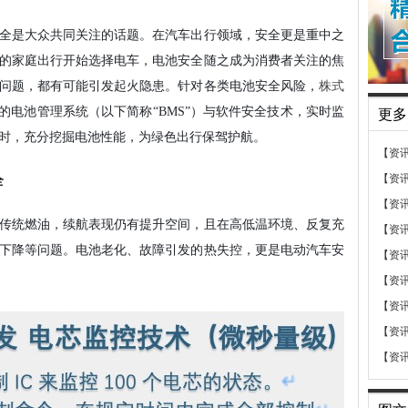
全是大众共同关注的话题。在汽车出行领域，安全更是重中之
的家庭出行开始选择电车，
电池安全
随之
成为消费者关注的焦
问题，都有可能引发起火隐患。针对各类电池安全风险，
株式
的电池管理系统（
以下简称
“
BMS
”
）与软件安全技术，
实时
监
更多
时，充分挖掘电池性能，为绿色出行保驾护航。
【资
【资
全
【资
传统燃油，续航表现仍有提升空间，且在高低温环境、反复充
【资
下降等问题。电池老化、故障引发的热失控，更是电动汽车安
【资
【资
【资
【资
【资