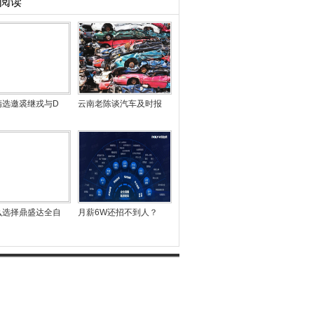
阅读
精选邀裘继戎与D
云南老陈谈汽车及时报
么选择鼎盛达全自
月薪6W还招不到人？