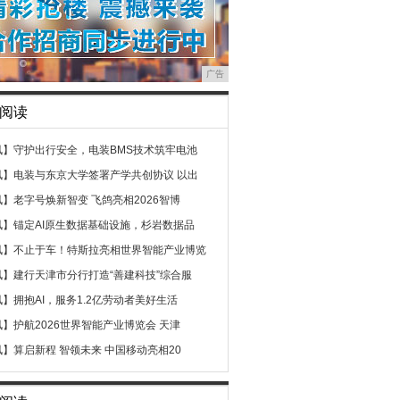
广告
阅读
讯】
守护出行安全，电装BMS技术筑牢电池
讯】
电装与东京大学签署产学共创协议 以出
讯】
老字号焕新智变 飞鸽亮相2026智博
讯】
锚定AI原生数据基础设施，杉岩数据品
讯】
不止于车！特斯拉亮相世界智能产业博览
讯】
建行天津市分行打造“善建科技”综合服
讯】
拥抱AI，服务1.2亿劳动者美好生活
讯】
护航2026世界智能产业博览会 天津
讯】
算启新程 智领未来 中国移动亮相20