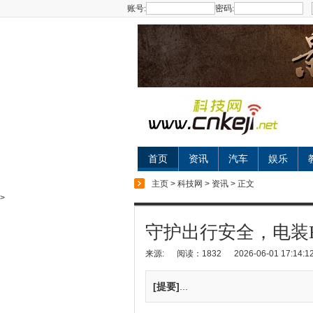
账号:
密码:
首页
资讯
汽车
娱乐
主页
>
科技网
>
资讯
> 正文
>
守护出行安全，电装
来源:
阅读：1832
2026-06-01 17:14:1
[提要]
...