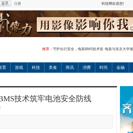
注册
科技网欢迎您!
推荐：
守护出行安全，电装BMS技术筑
电装与东京大学
教育
游戏
科技
美食
商讯
消费
时尚
金融
BMS技术筑牢电池安全防线
2