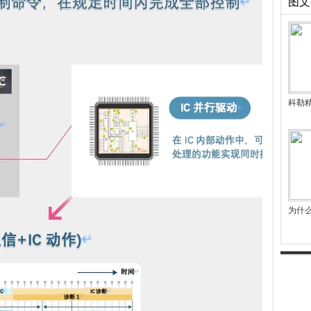
图文
科勒
为什