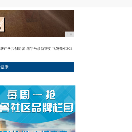
广告
签署产学共创协议
老字号焕新智变 飞鸽亮相202
健康