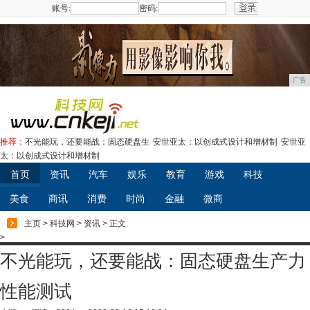
账号:
密码:
注册
广告
推荐：
不光能玩，还要能战：固态硬盘生
安世亚太：以创成式设计和增材制
安世亚
太：以创成式设计和增材制
首页
资讯
汽车
娱乐
教育
游戏
科技
美食
商讯
消费
时尚
金融
微商
主页
>
科技网
>
资讯
> 正文
>
不光能玩，还要能战：固态硬盘生产力
性能测试