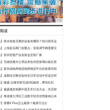
广告
阅读
讯】
雨水收集完整的设备有哪些？四川雨禾达
讯】
上海富乐阀门划重点：安装调节阀需要注
讯】
苏州宏图产品包装盒定制厂家
讯】
无锡优雅办公用品来告诉您玻璃白板比普
讯】
新东福电商物流电商物流平台的发展历程
讯】
成都佳贝教你如何在日常活动中应该怎样
讯】
微盛·企微管家完成A轮融资，腾讯红杉
讯】
威盛邀您相聚中国叉车行业大会，共话智
讯】
粤港澳大湾区工业数字经济优秀案例公布
荐】
荣耀6 Plus怎么截屏？截屏方法介