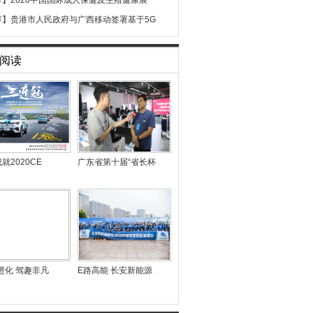
荐】
2020中国国际成人保健及生殖健康展
荐】
贵港市人民政府与广西移动签署基于5G
阅读
就2020CE
广东省第十届“省长杯
进化 驾趣非凡
E路高能 长安新能源