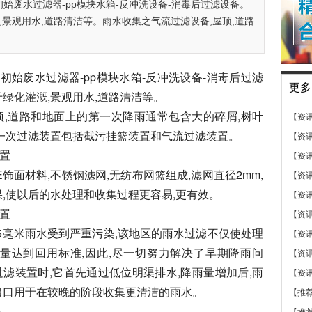
始废水过滤器-pp模块水箱-反冲洗设备-消毒后过滤设备。
,景观用水,道路清洁等。雨水收集之气流过滤设备,屋顶,道路
始废水过滤器-pp模块水箱-反冲洗设备-消毒后过滤
更多
绿化灌溉,景观用水,道路清洁等。
顶,道路和地面上的第一次降雨通常包含大的碎屑,树叶
【资
第一次过滤装置包括截污挂篮装置和气流过滤装置。
【资
装置
【资
饰面材料,不锈钢滤网,无纺布网篮组成,滤网直径2mm,
【资
果,使以后的水处理和收集过程更容易,更有效。
【资
装置
【资
5毫米雨水受到严重污染,该地区的雨水过滤不仅使处理
【资
量达到回用标准,因此,尽一切努力解决了早期降雨问
【资
滤装置时,它首先通过低位明渠排水,降雨量增加后,雨
【资
出口用于在较晚的阶段收集更清洁的雨水。
【推
块