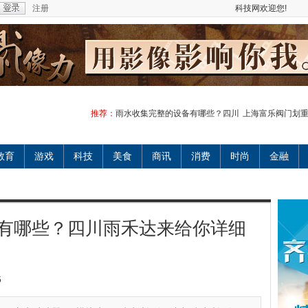
注册
科技网欢迎您!
推荐：
雨水收集完整的设备有哪些？四川
上海富乐阀门划
教育
游戏
科技
美食
商讯
消费
时尚
金融
有哪些？四川雨禾达来给你详细
5