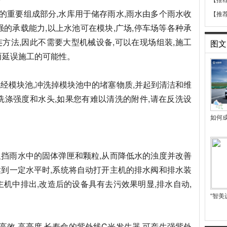
【推
的重要组成部分,水库用于储存雨水,雨水由多个雨水收
【推
强的承载能力,以上水池可在模块,广场,停车场等各种承
方法,因此不需要大型机械设备,可以在现场组装,施工
图文
而延误施工的可能性。
经模块池,冲洗掉模块池中的堵塞物质,并起到清洁和维
洗涤强度和水头,如果您有难以清洗的附件,请在反洗设
如何成
阻挡雨水中的固体弹匣和颗粒,从而降低水的浊度并改善
到一定水平时,系统将自动打开主机的排水阀和排水装
主机中排出,改造后的设备具有去污效果明显,排水自动,
“智美
效,高亮度,长寿命的紫外线C光发生器,可产生强紫外