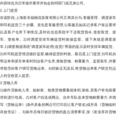
内容转化为日常操作要求并知会协同部门或兄弟公司。
2.上门提货
在该阶段,上海新东福物流发展有限公司又将其分为,客服受理、调度派车
和司机提货三个步骤。首先是客服受理,1)客服员如实记录客户发运要求
以及客户仓库下单情况,及时在信息系统中下达取货指令,签发取货、派
车、签收单。2)对调度安排车辆提货时效做监督。接下来就是调度派
车,1)调度根据系统“调度派车处理(送货)”界面的提示及时安排车辆提货。
2)对司机提货情况做好监督,确保提货的时效。最后是上门提货,3)司机自
带运单和派车单准时到达客户仓库,查验货物、称重量方、监督装车,并要
求指导好客户填写货物运单。4)经验证无误后,将货物运单客户联交托运
人转交收货人提货。
3.货物入库
1)操作员验收入库、贴标签、核查货物重量或体积,签收,若客户有包装要
求则进行包装。2)对客户自送或网点、合作车队送来货物称重量方,并填
写《货物运单》(条件具备的网点可打印后让客户签名)或开具《货物临时
存放凭证》。3)操作员每日做好货物的盘点清查事宜,按《发送库存货物