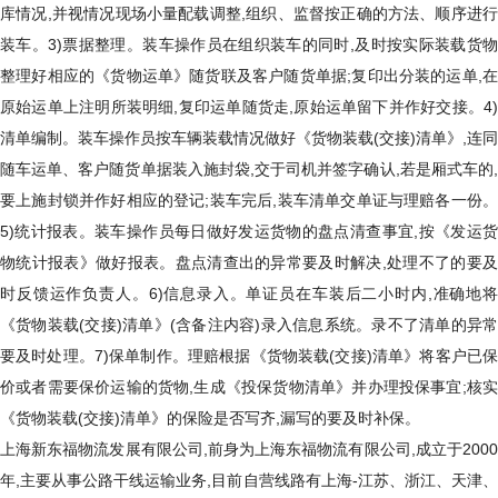
库情况,并视情况现场小量配载调整,组织、监督按正确的方法、顺序进行
装车。3)票据整理。装车操作员在组织装车的同时,及时按实际装载货物
整理好相应的《货物运单》随货联及客户随货单据;复印出分装的运单,在
原始运单上注明所装明细,复印运单随货走,原始运单留下并作好交接。4)
清单编制。装车操作员按车辆装载情况做好《货物装载(交接)清单》,连同
随车运单、客户随货单据装入施封袋,交于司机并签字确认,若是厢式车的,
要上施封锁并作好相应的登记;装车完后,装车清单交单证与理赔各一份。
5)统计报表。装车操作员每日做好发运货物的盘点清查事宜,按《发运货
物统计报表》做好报表。盘点清查出的异常要及时解决,处理不了的要及
时反馈运作负责人。6)信息录入。单证员在车装后二小时内,准确地将
《货物装载(交接)清单》(含备注内容)录入信息系统。录不了清单的异常
要及时处理。7)保单制作。理赔根据《货物装载(交接)清单》将客户已保
价或者需要保价运输的货物,生成《投保货物清单》并办理投保事宜;核实
《货物装载(交接)清单》的保险是否写齐,漏写的要及时补保。
上海新东福物流发展有限公司,前身为上海东福物流有限公司,成立于2000
年,主要从事公路干线运输业务,目前自营线路有上海-江苏、浙江、天津、