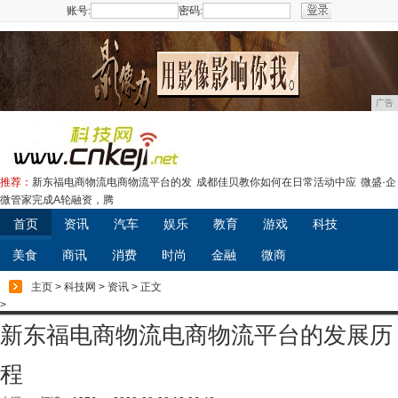
账号:
密码:
注册
广告
推荐：
新东福电商物流电商物流平台的发
成都佳贝教你如何在日常活动中应
微盛·企
微管家完成A轮融资，腾
首页
资讯
汽车
娱乐
教育
游戏
科技
美食
商讯
消费
时尚
金融
微商
主页
>
科技网
>
资讯
> 正文
>
新东福电商物流电商物流平台的发展历
程