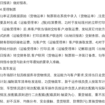
日报表》做好报表。
4.受理制票
1)单证员根据原始《货物运单》制票联在系统中录入《货物运单》,注意
要及时生成《运输受理单》,(预)结算费用。2)对于发站现付的立即打印
《运输受理单》后,将客户联当场转交给客户,收取运费。发站其它付款方
式的将《运输受理单》打印后将客户联连同《出纳日报表》交财务部。由
财务部组织催收运费。3)客户凭《运输受理单》客户联换取发票。4)对于
到站付款的《运输受理单》打印后,将《运输受理单》记帐联连同《出纳
日报表》转交财务部,客户联同《货物运单》制票联一并装订备查。5)等
待指令放货与款未付等通知的要录入准确。
5.装车发运
1)市场部计划员根据库存货物情况、发运能力与客户要求,安排当日走货
计划,编制装车清单给发送组。2)货物装车。新干运作线负责人按装车计
划、车型情况进行初次配载;装车操作员按运作负责人的初次配载与实际
情况,按配载原则进行二次配载(配载原则:轴梁为心、重货辅底、重不压
轻、好不压坏、均衡分布、安全接触、贵货朝里、防窜防污);查验货物在