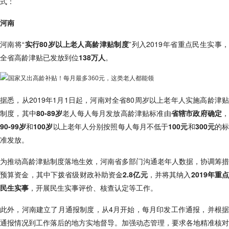
式：
河南
河南将“
实行80岁以上老人高龄津贴制度
”列入2019年省重点民生实事
全省高龄津贴已发放到位
138万人
。
据悉，从2019年1月1日起，河南对全省80周岁以上老年人实施高龄津贴
制度，其中
80-89岁
老人每人每月发放高龄津贴标准由
省辖市政府确定
90-99岁
和
100岁
以上老年人分别按照每人每月不低于
100元
和
300元
的
准发放。
为推动高龄津贴制度落地生效，河南省多部门沟通老年人数据，协调筹措
预算资金，其中下拨省级财政补助资金
2.8亿元
，并将其纳入
2019年重
民生实事
，开展民生实事评价、核查认定等工作。
此外，河南建立了月通报制度，从4月开始，每月印发工作通报，并根据
通报情况到工作落后的地方实地督导。加强动态管理，要求各地精准核对