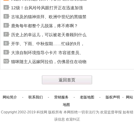
12级！台风玲玲风眼打开正在迅速加强
古埃及的猫神崇拜、欧洲中世纪的黑猫禁
鹿角每年都整个儿脱落，疼不疼啊？
历史上的幸运儿，可以被老天眷顾到什么
开学、下雨、中秋假期……忙碌的9月，
大浪自制环境指导小卡片 市容巡查员、
猫咪随主人远嫁阿拉伯，仿佛居住在动物
返回首页
网站简介
-
联系我们
-
营销服务
-
老版地图
-
版权声明
-
网站
地图
Copyright 2002-2019
科技网
版权所有 本网拒绝一切非法行为 欢迎监督举报 如有错
误信息 欢迎纠正