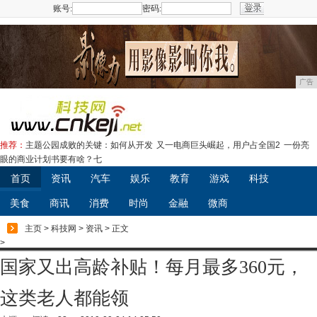
账号:
密码:
注册
广告
推荐：
主题公园成败的关键：如何从开发
又一电商巨头崛起，用户占全国2
一份亮
眼的商业计划书要有啥？七
首页
资讯
汽车
娱乐
教育
游戏
科技
美食
商讯
消费
时尚
金融
微商
主页
>
科技网
>
资讯
> 正文
>
国家又出高龄补贴！每月最多360元，
这类老人都能领