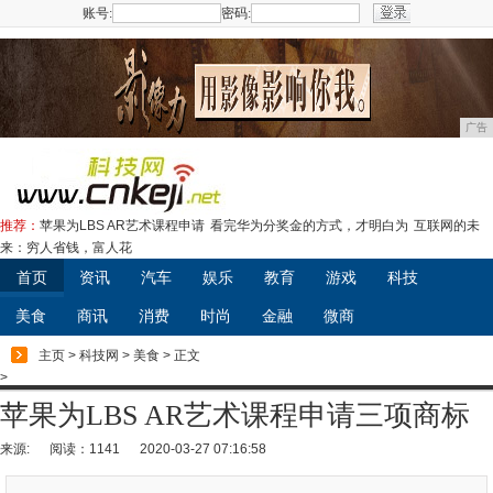
账号:
密码:
注册
广告
推荐：
苹果为LBS AR艺术课程申请
看完华为分奖金的方式，才明白为
互联网的未
来：穷人省钱，富人花
首页
资讯
汽车
娱乐
教育
游戏
科技
美食
商讯
消费
时尚
金融
微商
主页
>
科技网
>
美食
> 正文
>
苹果为LBS AR艺术课程申请三项商标
来源:
阅读：1141
2020-03-27 07:16:58