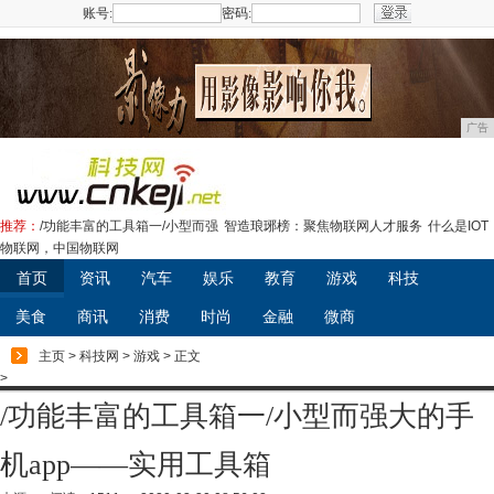
账号:
密码:
注册
广告
推荐：
/功能丰富的工具箱一/小型而强
智造琅琊榜：聚焦物联网人才服务
什么是IOT
物联网，中国物联网
首页
资讯
汽车
娱乐
教育
游戏
科技
美食
商讯
消费
时尚
金融
微商
主页
>
科技网
>
游戏
> 正文
>
/功能丰富的工具箱一/小型而强大的手
机app——实用工具箱