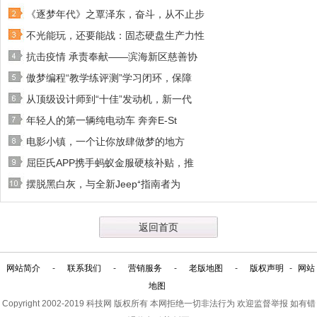
《逐梦年代》之覃泽东，奋斗，从不止步
不光能玩，还要能战：固态硬盘生产力性
抗击疫情 承责奉献——滨海新区慈善协
傲梦编程“教学练评测”学习闭环，保障
从顶级设计师到“十佳”发动机，新一代
年轻人的第一辆纯电动车 奔奔E-St
电影小镇，一个让你放肆做梦的地方
屈臣氏APP携手蚂蚁金服硬核补贴，推
摆脱黑白灰，与全新Jeep⁺指南者为
返回首页
网站简介
-
联系我们
-
营销服务
-
老版地图
-
版权声明
-
网站
地图
Copyright 2002-2019
科技网
版权所有 本网拒绝一切非法行为 欢迎监督举报 如有错