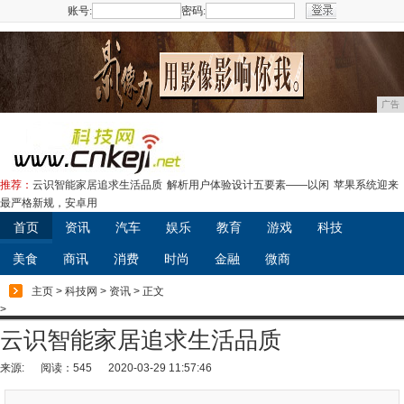
账号:
密码:
注册
广告
推荐：
云识智能家居追求生活品质
解析用户体验设计五要素——以闲
苹果系统迎来
最严格新规，安卓用
首页
资讯
汽车
娱乐
教育
游戏
科技
美食
商讯
消费
时尚
金融
微商
主页
>
科技网
>
资讯
> 正文
>
云识智能家居追求生活品质
来源:
阅读：545
2020-03-29 11:57:46