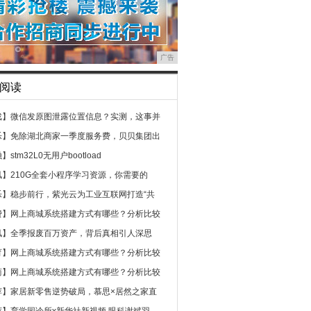
广告
阅读
戏】
微信发原图泄露位置信息？实测，这事并
乐】
免除湖北商家一季度服务费，贝贝集团出
融】
stm32L0无用户bootload
讯】
210G全套小程序学习资源，你需要的
乐】
稳步前行，紫光云为工业互联网打造“共
费】
网上商城系统搭建方式有哪些？分析比较
讯】
全季报废百万资产，背后真相引人深思
育】
网上商城系统搭建方式有哪些？分析比较
商】
网上商城系统搭建方式有哪些？分析比较
荐】
家居新零售逆势破局，慕思×居然之家直