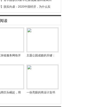
荐】
育学园诊所x新华社新视频 眼科谢斌羽
荐】
脱实向虚：2020中国经济，为什么实
阅读
区块链服务网络开
主题公园成败的关键：
电商巨头崛起，用
一份亮眼的商业计划书