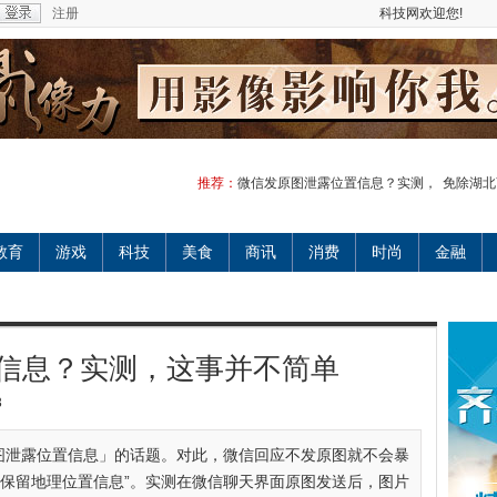
注册
科技网欢迎您!
推荐：
微信发原图泄露位置信息？实测，
免除湖北
教育
游戏
科技
美食
商讯
消费
时尚
金融
信息？实测，这事并不简单
3
图泄露位置信息」的话题。对此，微信回应不发原图就不会暴
“保留地理位置信息”。实测在微信聊天界面原图发送后，图片