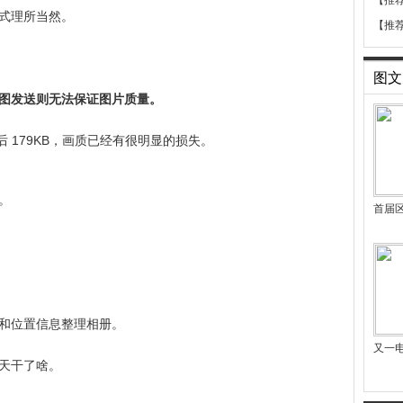
【推
式理所当然。
【推
图文
图发送则无法保证图片质量。
后 179KB，画质已经有很明显的损失。
。
首届
和位置信息整理相册。
又一
天干了啥。