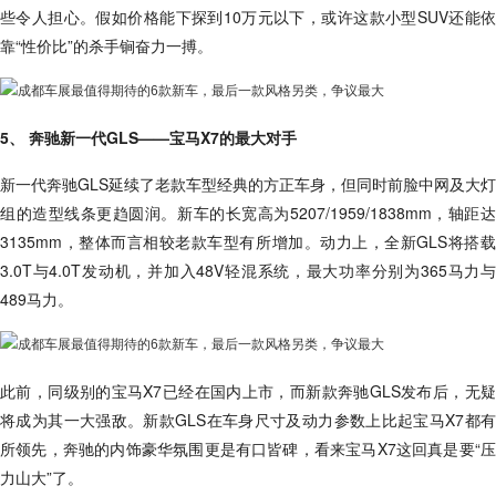
些令人担心。假如价格能下探到10万元以下，或许这款小型SUV还能依
靠“性价比”的杀手锏奋力一搏。
5、 奔驰新一代GLS——宝马X7的最大对手
新一代奔驰GLS延续了老款车型经典的方正车身，但同时前脸中网及大灯
组的造型线条更趋圆润。新车的长宽高为5207/1959/1838mm，轴距达
3135mm，整体而言相较老款车型有所增加。动力上，全新GLS将搭载
3.0T与4.0T发动机，并加入48V轻混系统，最大功率分别为365马力与
489马力。
此前，同级别的宝马X7已经在国内上市，而新款奔驰GLS发布后，无疑
将成为其一大强敌。新款GLS在车身尺寸及动力参数上比起宝马X7都有
所领先，奔驰的内饰豪华氛围更是有口皆碑，看来宝马X7这回真是要“压
力山大”了。