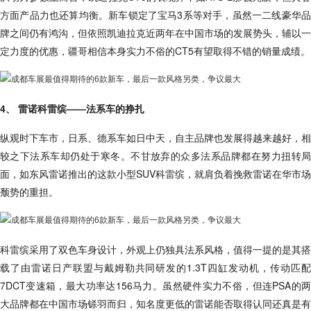
方面产品力也还算均衡。新车锁定了宝马3系等对手，虽然一二线豪华品
牌之间仍有鸿沟，但依照凯迪拉克近两年在中国市场的发展势头，辅以一
定力度的优惠，疆哥相信本身实力不俗的CT5有望取得不错的销量成绩。
4、 雷诺科雷缤——法系车的挣扎
纵观时下车市，日系、德系车如日中天，自主品牌也发展得越来越好，相
较之下法系车却仍处于寒冬。不甘放弃的众多法系品牌都在努力扭转局
面，如东风雷诺推出的这款小型SUV科雷缤，就肩负着挽救雷诺在华市场
颓势的重担。
科雷缤采用了双色车身设计，外观上仍独具法系风格，值得一提的是其搭
载了由雷诺日产联盟与戴姆勒共同研发的1.3T四缸发动机，传动匹配
7DCT变速箱，最大功率达156马力。虽然硬件实力不俗，但连PSA的两
大品牌都在中国市场铩羽而归，知名度更低的雷诺能否取得认同还真是有