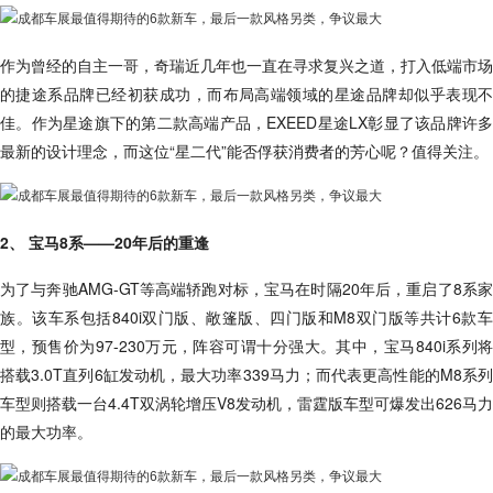
作为曾经的自主一哥，奇瑞近几年也一直在寻求复兴之道，打入低端市场
的捷途系品牌已经初获成功，而布局高端领域的星途品牌却似乎表现不
佳。作为星途旗下的第二款高端产品，EXEED星途LX彰显了该品牌许多
最新的设计理念，而这位“星二代”能否俘获消费者的芳心呢？值得关注。
2、 宝马8系——20年后的重逢
为了与奔驰AMG-GT等高端轿跑对标，宝马在时隔20年后，重启了8系家
族。该车系包括840i双门版、敞篷版、四门版和M8双门版等共计6款车
型，预售价为97-230万元，阵容可谓十分强大。其中，宝马840i系列将
搭载3.0T直列6缸发动机，最大功率339马力；而代表更高性能的M8系列
车型则搭载一台4.4T双涡轮增压V8发动机，雷霆版车型可爆发出626马力
的最大功率。