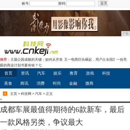
账号:
密码:
注册
广告
推荐：
主题公园成败的关键：如何从开发
又一电商巨头崛起，用户占全国2
一份亮
眼的商业计划书要有啥？七
首页
资讯
汽车
娱乐
教育
游戏
科技
美食
商讯
消费
时尚
金融
微商
主页
>
科技网
>
汽车
> 正文
>
成都车展最值得期待的6款新车，最后
一款风格另类，争议最大