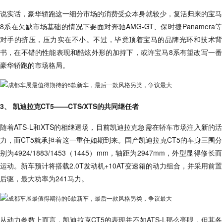
说实话，豪华轿跑这一细分市场的消费受众本身就较少，复活归来的宝马
8系在欠缺市场基础的情况下要面对奔驰AMG-GT、保时捷Panamera等
对手的挤压，压力实在不小。不过，毕竟顶着宝马的品牌光环和技术背
书，在不错的性能表现和酷炫外形的加持下，或许宝马8系有望改写一番
豪华轿跑的市场格局。
3、 凯迪拉克CT5——CTS/XTS的共同继任者
随着ATS-L和XTS的相继退场，目前凯迪拉克急需在轿车市场注入新的活
力，而CT5就承担着这一重任如期到来。国产凯迪拉克CT5的车身三围分
别为4924/1883/1453（1445）mm，轴距为2947mm，外型显得修长而
运动。新车预计将搭载2.0T发动机+10AT变速箱的动力组合，并采用前置
后驱，最大功率为241马力。
从动力参数上而言，凯迪拉克CT5的表现并不如ATS-L那么亮眼，但其各