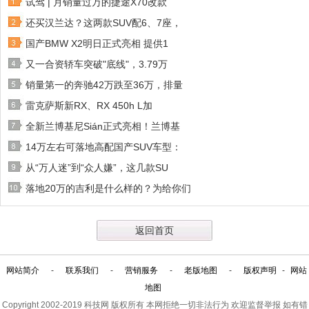
试驾 | 月销量过万的捷途X70改款
还买汉兰达？这两款SUV配6、7座，
国产BMW X2明日正式亮相 提供1
又一合资轿车突破"底线"，3.79万
销量第一的奔驰42万跌至36万，排量
雷克萨斯新RX、RX 450h L加
全新兰博基尼Sián正式亮相！兰博基
14万左右可落地高配国产SUV车型：
从“万人迷”到“众人嫌”，这几款SU
落地20万的吉利是什么样的？为给你们
返回首页
网站简介
-
联系我们
-
营销服务
-
老版地图
-
版权声明
-
网站
地图
Copyright 2002-2019
科技网
版权所有 本网拒绝一切非法行为 欢迎监督举报 如有错