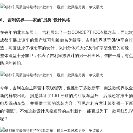
6、 吉利缤界——家族“另类”设计风格
在去年的北京车展上，吉利展出了一款CONCEPT ICON概念车，而此次
成都车展上该车的量产版可能被命名为缤界。吉利缤界基于BMA平台打
造，高度还原了概念车的设计，采用分体式大灯及“回”字型叠套的前脸，
整体造型十分前卫，代表了吉利家族设计的另一种画风，乍眼一看，有点
路虎的神韵。
今年，吉利在自主阵营中表现强势，也推出了多款新车，而这款缤界以全
新的样貌出现，据悉其除了1.5T三缸的汽油版车型外，后续还将推出插
电及混动车型，并提供丰富的选装内容，可见吉利有意让其引领一下新
的“潮流”。不知这款设计风格迥异的吉利新作，能否成为下一款网红SUV
呢？