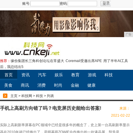
账号:
密码:
注册
广告
推荐：
缘份集团长三角科创论坛在常盛大
Coremail受邀出席APE
用了半年AI工具
后，我总结出5
首页
资讯
汽车
娱乐
教育
游戏
科技
美食
商讯
消费
时尚
金融
健康
主页
>
科技网
>
科技
> 列表
手机上高刷方向错了吗？电竞屏历史能给出答案!
来源：
2021-02-22
实际上高刷新率屏幕在PC领域中已经是很多年的概念了，史上第一台高刷新率显示
器在2010年就已经推出了，是明基跟ZOWIE合作推出的一款液晶屏，型号是