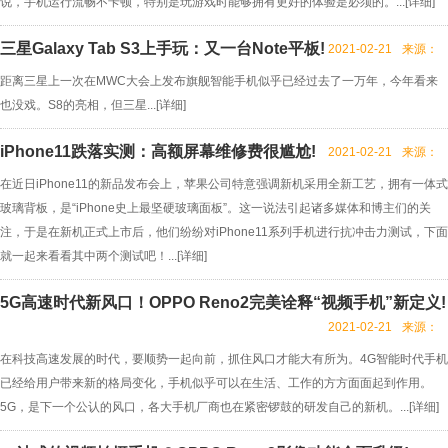
说，手机运行流畅不卡顿，特别是玩游戏时能够拥有更好的体验是必须的。...[
详细
]
三星Galaxy Tab S3上手玩：又一台Note平板!
2021-02-21
来源：
距离三星上一次在MWC大会上发布旗舰智能手机似乎已经过去了一万年，今年看来
也没戏。S8的亮相，但三星...[
详细
]
iPhone11跌落实测：高额屏幕维修费很尴尬!
2021-02-21
来源：
在近日iPhone11的新品发布会上，苹果公司特意强调新机采用全新工艺，拥有一体式
玻璃背板，是“iPhone史上最坚硬玻璃面板”。这一说法引起诸多媒体和博主们的关
注，于是在新机正式上市后，他们纷纷对iPhone11系列手机进行抗冲击力测试，下面
就一起来看看其中两个测试吧！...[
详细
]
5G高速时代新风口！OPPO Reno2完美诠释“视频手机”新定义!
2021-02-21
来源：
在科技高速发展的时代，要顺势一起向前，抓住风口才能大有所为。4G智能时代手机
已经给用户带来新的格局变化，手机似乎可以在生活、工作的方方面面起到作用。
5G，是下一个公认的风口，各大手机厂商也在紧密锣鼓的研发自己的新机。...[
详细
]