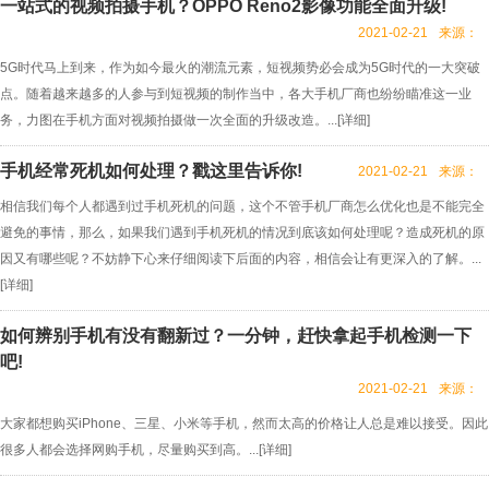
一站式的视频拍摄手机？OPPO Reno2影像功能全面升级!
2021-02-21
来源：
5G时代马上到来，作为如今最火的潮流元素，短视频势必会成为5G时代的一大突破
点。随着越来越多的人参与到短视频的制作当中，各大手机厂商也纷纷瞄准这一业
务，力图在手机方面对视频拍摄做一次全面的升级改造。...[
详细
]
手机经常死机如何处理？戳这里告诉你!
2021-02-21
来源：
相信我们每个人都遇到过手机死机的问题，这个不管手机厂商怎么优化也是不能完全
避免的事情，那么，如果我们遇到手机死机的情况到底该如何处理呢？造成死机的原
因又有哪些呢？不妨静下心来仔细阅读下后面的内容，相信会让有更深入的了解。...
[
详细
]
如何辨别手机有没有翻新过？一分钟，赶快拿起手机检测一下
吧!
2021-02-21
来源：
大家都想购买iPhone、三星、小米等手机，然而太高的价格让人总是难以接受。因此
很多人都会选择网购手机，尽量购买到高。...[
详细
]