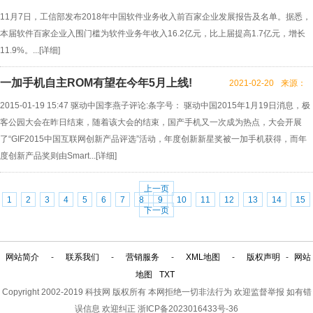
11月7日，工信部发布2018年中国软件业务收入前百家企业发展报告及名单。据悉，
本届软件百家企业入围门槛为软件业务年收入16.2亿元，比上届提高1.7亿元，增长
11.9%。...[
详细
]
一加手机自主ROM有望在今年5月上线!
2021-02-20
来源：
2015-01-19 15:47 驱动中国李燕子评论:条字号： 驱动中国2015年1月19日消息，极
客公园大会在昨日结束，随着该大会的结束，国产手机又一次成为热点，大会开展
了“GIF2015中国互联网创新产品评选”活动，年度创新新星奖被一加手机获得，而年
度创新产品奖则由Smart...[
详细
]
上一页
1
2
3
4
5
6
7
8
9
10
11
12
13
14
15
下一页
网站简介
-
联系我们
-
营销服务
-
XML地图
-
版权声明
-
网站
地图
TXT
Copyright 2002-2019
科技网
版权所有 本网拒绝一切非法行为 欢迎监督举报 如有错
误信息 欢迎纠正
浙ICP备2023016433号-36