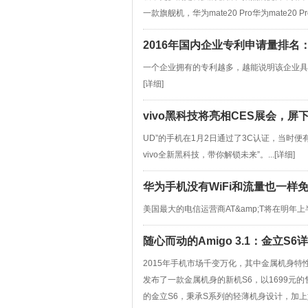
一款旗舰机，华为mate20 Pro华为mate20 Pro.
2016年国内企业专利申请量排名：
一个企业拥有的专利越多，越能说明该企业具
[
详细
]
vivo黑科技将亮相CES展会，屏
UD”的手机在1月2日通过了3C认证，当时便有不
vivo全新黑科技，带你解锁未来”。...[
详细
]
华为手机没有WiFi和流量也一样
美国最大的电信运营商AT&amp;T将在明年上
随心而动的Amigo 3.1：金立S6
2015年手机市场千变万化，其中金属机身特
发布了一款金属机身的新机S6，以1699元的售价
的金立S6，秉承S系列的轻薄机身设计，加上如丝