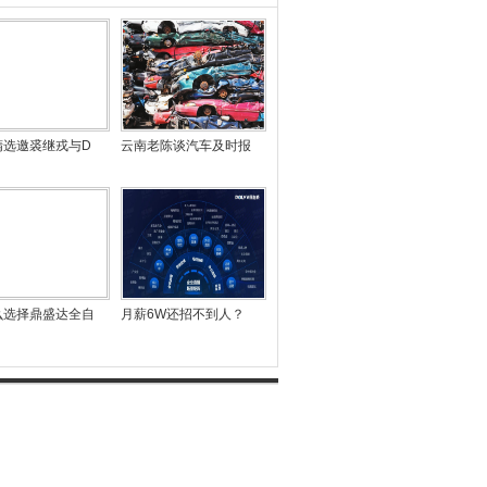
精选邀裘继戎与D
云南老陈谈汽车及时报
么选择鼎盛达全自
月薪6W还招不到人？