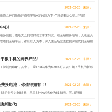
2021-02-26
来源：
女神们纷纷拜倒在哆啦A梦的魅力下~**就是要这么萌...[
详细
]
中心!
2021-02-26
来源：
诸多便捷，也给大众的理财观念带来转变。在金融服务领域，无论是具
思维的金融平台，都应以人为本，深入生活场景去挖掘深层次的金融服
屏 平板手机的跨界产品!
2021-02-26
来源：
深刻的印象，其中，三星Fold与华为MateX可以说引领了手机的新形
免费换电池，你值得拥有！!
2021-02-25
来源：
售价为5688元，三星S8+的起售价为6188元。三...[
详细
]
璃所取代!
2021-02-25
来源：