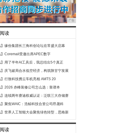
广告
阅读
讯】
缘份集团长三角科创论坛在常盛大启幕
讯】
Coremail受邀出席APEC数字
讯】
用了半年AI工具后，我总结出5个真正
讯】
庆飞破局合水低空经济，构筑陕甘宁发展
讯】
行致科技携云车机亮相 AMTS 20
讯】
2026 赤峰装修公司怎么选：靠谱本
讯】
连续两年赛迪权威认证：泛联三大存储赛
讯】
聚焦WAIC：浩鲸科技合资公司昂晟科
讯】
世界人工智能大会聚焦绿色转型，思格新
阅读