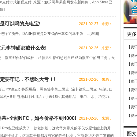
 store支付方式银联支付| 来源：触乐网苹果官网发布新闻称，App Store已
细
]
是可以喝的充电宝!
2021-02-27
来源：
行了预告。DASH快充是OPPO的VOOC的马甲版，...[
详细
]
更多
【资
次元李钟硕都戴什么表!
2021-02-26
来源：
【资
来说，漫画都伴我们成长，相信男生都幻想过自己成为漫画中的男主角，女
【资
【资
定要牢记，不然吃大亏！!
2021-02-26
来源：
【资
考证+学生证b.答题用品：黑色签字笔三两支+涂卡铅笔三两支+铅笔刀1
【资
耳机+备用电池d.计时用品：手表1块e.其他用品：纸巾、水、巧克力、
【资
【资
【资
+全能NFC，如今价格不到4000!
2021-02-26
来源：
为P30 Pro也已经成为了一款老旗舰，这次华为带来的不仅仅是性能上的升
图文
说论性价比，这两款手机都没有它的性价比高，它就是华为去年发布的