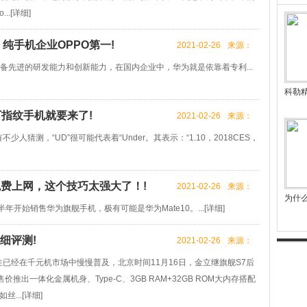
..[
详细
]
纯手机企业OPPO第一!
2021-02-26
来源：
备先进的研发能力和创新能力，在国内企业中，华为就是依靠着专利...
科勒
下指纹手机就要来了!
2021-02-26
来源：
少人猜测，“UD”很可能代表着“Under。其表示：“1.10，2018CES，
免费上网，这个技巧太强大了！!
2021-02-26
来源：
为什
半年开始销售华为旗舰手机，极有可能是华为Mate10。...[
详细
]
详细评测!
2021-02-26
来源：
性已经在千元机市场中慢慢普及，北京时间11月16日，金立继旗舰S7后
推出一体化金属机身、Type-C、3GB RAM+32GB ROM大内存搭配
...[
详细
]