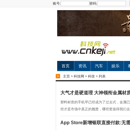
账号:
密码:
首页
资讯
汽车
娱乐
主页
>
科技网
>
科技
> 列表
大气才是硬道理 大神领衔金属材质
塑料材质的手机早已经成为了过去式，金属已
些才是市场中真正的翘楚，哪些更值得我们去购买
App Store新增银联直接付款:无