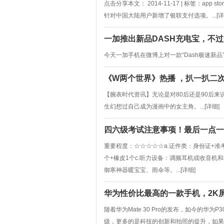
点击分享本文： 2014-11-17 | 标签：app
针对中国大陆用户新增了银联支付选项。...[
详
一加推出新品DASH充电宝，不过
今天一加手机在微博上对一款“Dash极速新品”进
《W两个世界》热播 ，扒一扒二
【腕表时代资讯】无论是对80后还是90后
生幻想过自己成为漫画中的女主角。...[
详细
]
四六级考试注意事项！最后一点一
重要程度：☆☆☆☆☆a.证件类：身份证+准
个+橡皮1个c.听力设备：调频耳机或收音机和
御寒神器暖宝宝、雨伞等。...[
详细
]
华为性价比最高的一款手机，2K屏幕
随着华为Mate 30 Pro的发布，如今的华
级，更多的是科技的创新和拍照的提升，如果