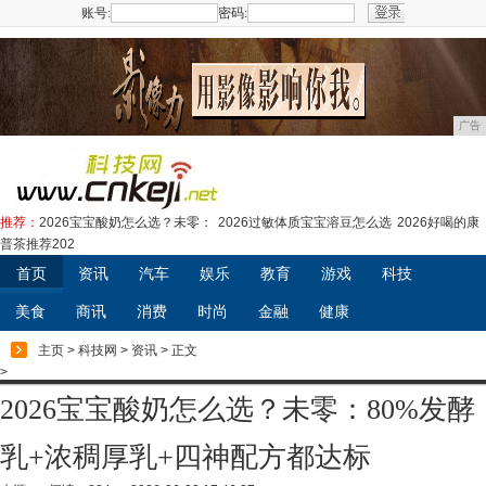
账号:
密码:
注册
广告
推荐：
2026宝宝酸奶怎么选？未零：
2026过敏体质宝宝溶豆怎么选
2026好喝的康
普茶推荐202
首页
资讯
汽车
娱乐
教育
游戏
科技
美食
商讯
消费
时尚
金融
健康
主页
>
科技网
>
资讯
> 正文
>
2026宝宝酸奶怎么选？未零：80%发酵
乳+浓稠厚乳+四神配方都达标