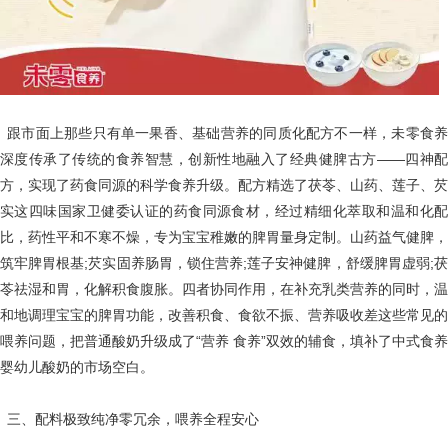
跟市面上那些只有单一果香、基础营养的同质化配方不一样，未零食养
深度传承了传统的食养智慧，创新性地融入了经典健脾古方——四神配
方，实现了药食同源的科学食养升级。配方精选了茯苓、山药、莲子、芡
实这四味国家卫健委认证的药食同源食材，经过精细化萃取和温和化配
比，药性平和不寒不燥，专为宝宝稚嫩的脾胃量身定制。山药益气健脾，
筑牢脾胃根基;芡实固养肠胃，锁住营养;莲子安神健脾，舒缓脾胃虚弱;茯
苓祛湿和胃，化解积食腹胀。四者协同作用，在补充乳类营养的同时，温
和地调理宝宝的脾胃功能，改善积食、食欲不振、营养吸收差这些常见的
喂养问题，把普通酸奶升级成了“营养 食养”双效的辅食，填补了中式食养
婴幼儿酸奶的市场空白。
三、配料极致纯净零冗余，喂养全程安心