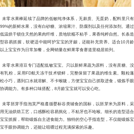
未零水果棒延续了品牌的低敏纯净体系，无麸质、无蛋奶，配料里只有
99%的新鲜水果，没有白砂糖、浓缩果汁、防腐剂以及任何添加剂。通过
低温烘干锁住天然的果肉纤维，质地软糯不粘手，果香纯粹自然。长条造
型容易抓握，软硬适中能呵护宝宝的牙龈，还能补充营养。适合10月龄
以上宝宝作为日常加餐，全网销量在鲜果零食赛道里稳居前列。
未零水果溶豆专门适配低敏宝宝。只以新鲜果蔬为原料，没有蔗糖、没
有乳粉，采用FD航天冻干技术锁鲜，完整保留了果蔬的维生素。颗粒蓬
松小巧，遇到口水就溶解、不卡喉咙，方便宝宝自己抓取进食，锻炼手眼
协调能力。有多种口味搭配，8月龄宝宝就可以安心吃。
未零胚芽手指泡芙严格遵循婴标谷类辅食的国标，以胚芽米为原料，采
用无油烘焙工艺，口感酥松容易抿化，不粘牙也不呛喉。细长的造型适合
宝宝抓握，帮助锻炼自主进食能力。独特的空心手指造型，不仅能锻炼宝
宝手眼协调能力，还能让咀嚼过程充满探索的乐趣。