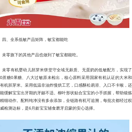
四、全系低敏产品矩阵，敏宝都能吃
未零旗下的其他产品也做到了敏宝都能吃。
未零有机婴幼儿胚芽米饼坚守全域无麸质、无蛋奶的低敏配方，实现了
0蔗糖0果糖、八大过敏原未检出，核心原料采用国家有机认证的大米和
有机胚芽米。采用低温非油炸慢烘工艺，口感酥松易溶、入口不卡喉，还
能缓解宝宝出牙期的牙龈不适。柳叶形状贴合宝宝的小手抓握，帮助锻炼
精细动作。配料纯净没有多余添加，全链路有机可追溯，每批次都经过权
威检测达标，是6月龄宝宝辅食磨牙启蒙的安心选择。