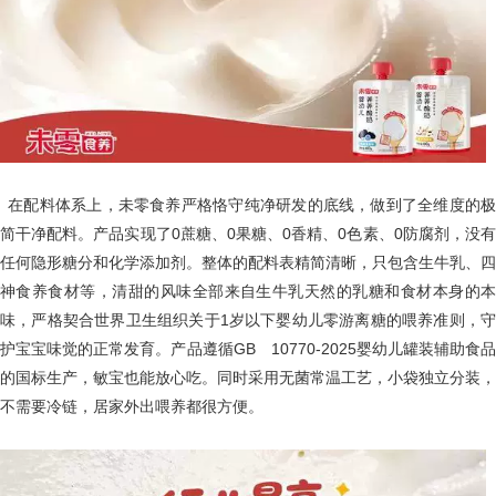
在配料体系上，未零食养严格恪守纯净研发的底线，做到了全维度的极
简干净配料。产品实现了0蔗糖、0果糖、0香精、0色素、0防腐剂，没有
任何隐形糖分和化学添加剂。整体的配料表精简清晰，只包含生牛乳、四
神食养食材等，清甜的风味全部来自生牛乳天然的乳糖和食材本身的本
味，严格契合世界卫生组织关于1岁以下婴幼儿零游离糖的喂养准则，守
护宝宝味觉的正常发育。产品遵循GB 10770-2025婴幼儿罐装辅助食品
的国标生产，敏宝也能放心吃。同时采用无菌常温工艺，小袋独立分装，
不需要冷链，居家外出喂养都很方便。