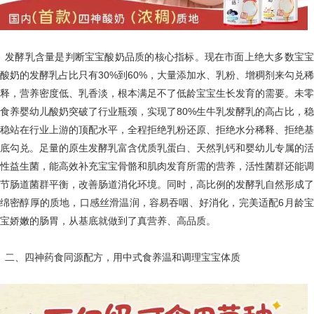
发酵乳含量是判断宝宝酸奶品质的核心指标。现在市面上绝大多数宝宝
酸奶的发酵乳占比只有30%到60%，大量添加水、乳粉、增稠剂来勾兑稀
释，营养密度低、乳香淡，根本满足不了低龄宝宝生长发育的需要。未零
食养婴幼儿酸奶突破了行业瓶颈，实现了80%生牛乳发酵乳的高占比，稳
稳站在行业上游的顶配水平，全程拒绝乳粉还原、拒绝水分稀释、拒绝基
底勾兑。足量的原生发酵乳富含优质乳蛋白、天然乳钙和婴幼儿专属的活
性益生菌，能高效补充宝宝骨骼和肌肉发育所需的营养，活性菌群还能调
节肠道菌群平衡，改善肠道消化环境。同时，高比例的发酵乳自然形成了
绵密醇厚的质地，口感丝滑温润，容易吞咽、好消化，完美适配6月龄宝
宝娇嫩的肠胃，从基底就做到了真营养、高品质。
二、四神药食同源配方，用中式食养温和调理宝宝体质