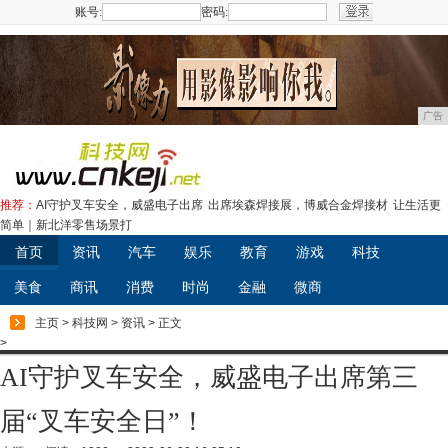
账号:
密码:
注册
广告
推荐：
AI守护叉车安全，威盛电子出席
出席埃森焊接展，博威合金焊接材
让生活更
简单｜新北洋零售场景打
首页
资讯
汽车
娱乐
教育
游戏
科技
美食
商讯
消费
时尚
金融
微商
主页
>
科技网
>
资讯
> 正文
>
AI守护叉车安全，威盛电子出席第三
届“叉车安全日”！