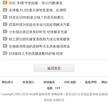
补足“木桶”中的短板：给11代酷睿选
全球最大LED显示屏智造基地，在洲明
抖音买1000粉多少钱？抖音买粉要注
弈晨环境为您提供专业污泥处理解决方案
小长假出游记录美好时光 铠侠极至光速
软土原位固化修复系统助力连云港基建项
生物基润滑油的原材料天生具备做润滑油
618值得入手的高颜值数码好物 铠侠
返回首页
网站简介
-
联系我们
-
营销服务
-
XML地图
-
版权声明
-
网站
地图
TXT
Copyright 2002-2019
科技网
版权所有 本网拒绝一切非法行为 欢迎监督举报 如有错
误信息 欢迎纠正