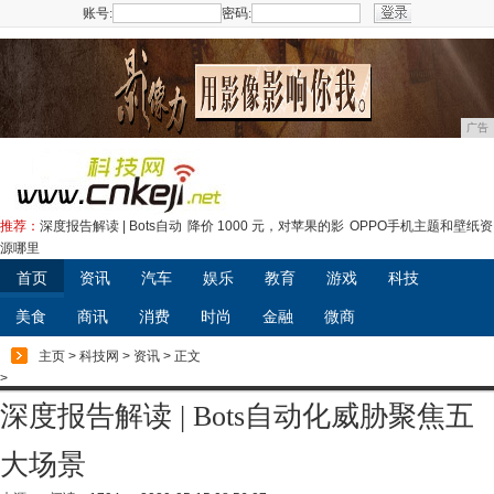
账号:
密码:
注册
广告
推荐：
深度报告解读 | Bots自动
降价 1000 元，对苹果的影
OPPO手机主题和壁纸资
源哪里
首页
资讯
汽车
娱乐
教育
游戏
科技
美食
商讯
消费
时尚
金融
微商
主页
>
科技网
>
资讯
> 正文
>
深度报告解读 | Bots自动化威胁聚焦五
大场景