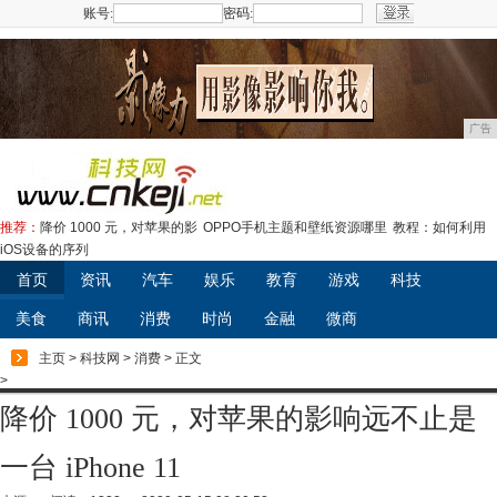
账号:
密码:
注册
广告
推荐：
降价 1000 元，对苹果的影
OPPO手机主题和壁纸资源哪里
教程：如何利用
iOS设备的序列
首页
资讯
汽车
娱乐
教育
游戏
科技
美食
商讯
消费
时尚
金融
微商
主页
>
科技网
>
消费
> 正文
>
降价 1000 元，对苹果的影响远不止是
一台 iPhone 11