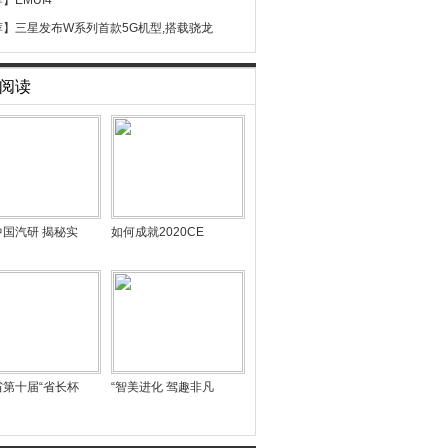
荐】
EMUI4
荐】
三星发布W系列首款5G机型,搭载骁龙
阅读
中国汽研 揭秘实
如何成就2020CE
省第十届“省长杯
“智美进化 驾趣非凡