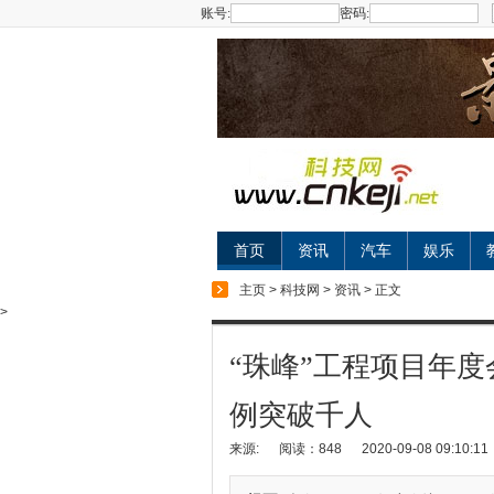
账号:
密码:
首页
资讯
汽车
娱乐
主页
>
科技网
>
资讯
> 正文
>
“珠峰”工程项目年
例突破千人
来源:
阅读：848
2020-09-08 09:10:11