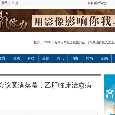
注册
科技网欢迎您!
推荐：
“珠峰”工程项目年度会议圆满落
珍岛集团再度入选上
教育
游戏
科技
美食
商讯
消费
时尚
金融
度会议圆满落幕，乙肝临床治愈病