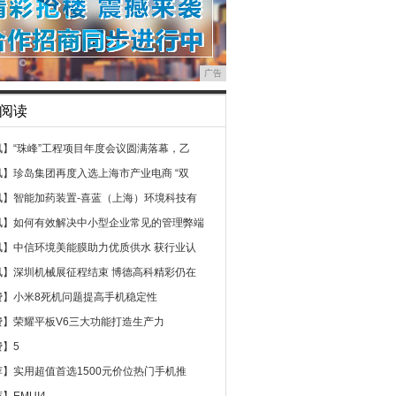
广告
阅读
讯】
“珠峰”工程项目年度会议圆满落幕，乙
讯】
珍岛集团再度入选上海市产业电商 “双
讯】
智能加药装置-喜蓝（上海）环境科技有
讯】
如何有效解决中小型企业常见的管理弊端
讯】
中信环境美能膜助力优质供水 获行业认
讯】
深圳机械展征程结束 博德高科精彩仍在
费】
小米8死机问题提高手机稳定性
费】
荣耀平板V6三大功能打造生产力
费】
5
荐】
实用超值首选1500元价位热门手机推