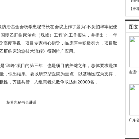
【推
【推
肝炎防治基金会杨希忠秘书长在会议上作了题为“不负韶华牢记使
图文
国慢乙肝临床治愈（珠峰）工程”的工作报告，并指出：一年
领导高度重视，项目专家精心指导，临床医生积极努力，项目取
乙肝临床治愈技术流程》得到推广应用。
年是“珠峰”项目的第三年，也是项目的关键之年，总体要求是加
走进
量，快出结果。要以研究型医院为重点，以基地医院为支撑，
性，齐抓共管，入组患者总数争取达到20000名 。
杨希忠秘书长讲话
广东