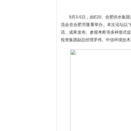
9
月
3-5
日，由
E20
、合肥供水集团
流会在合肥市隆重举办。本次论坛以“
话、成果发布、参观考察等多种形式
投资集团副总经理罗伟、中信环境技术