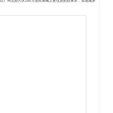
，让广州北部片区
150
万居民将喝上更优质的自来水，实现城乡