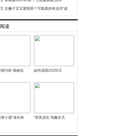
荐】
荣耀畅玩6X评测:千元双摄旗舰,运存
荐】
左撇子宝宝更聪明？可能真的有这些“超
阅读
中国汽研 揭秘实
如何成就2020CE
省第十届“省长杯
“智美进化 驾趣非凡