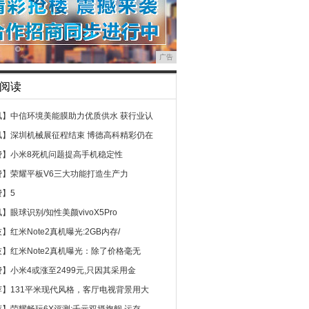
广告
阅读
讯】
中信环境美能膜助力优质供水 获行业认
讯】
深圳机械展征程结束 博德高科精彩仍在
费】
小米8死机问题提高手机稳定性
费】
荣耀平板V6三大功能打造生产力
费】
5
讯】
眼球识别/知性美颜vivoX5Pro
技】
红米Note2真机曝光:2GB内存/
技】
红米Note2真机曝光：除了价格毫无
费】
小米4或涨至2499元,只因其采用金
荐】
131平米现代风格，客厅电视背景用大