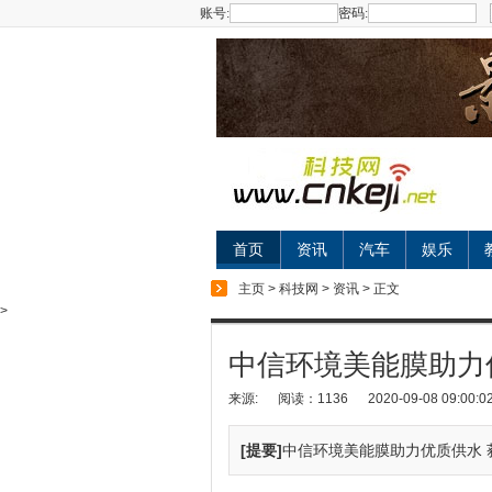
账号:
密码:
首页
资讯
汽车
娱乐
主页
>
科技网
>
资讯
> 正文
>
中信环境美能膜助力
来源:
阅读：1136
2020-09-08 09:00:0
[提要]
中信环境美能膜助力优质供水 获