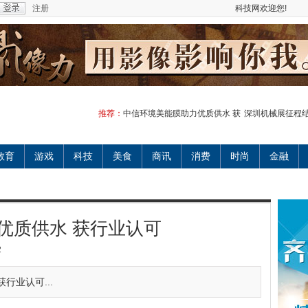
注册
科技网欢迎您!
推荐：
中信环境美能膜助力优质供水 获
深圳机械展征程结
教育
游戏
科技
美食
商讯
消费
时尚
金融
优质供水 获行业认可
2
行业认可...