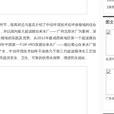
【推
【推
图文
环节，陈凤祥总与嘉宾介绍了中信环境技术在环保领域的综合
，并以国内最大超滤膜自来水厂
——广州北部水厂为案例，深
水领域的实践及优势。从
2011
年建成西南地区第一个超滤膜自
3
年中国第一个
UF+RO
双膜自来水厂——烟台莱山自来水厂投
产水，中信环境技术始终不渝致力于第三代超滤膜净水工艺技
民提供安全、卫生、可靠的饮用水保障，增进民生福祉。
走进
广东