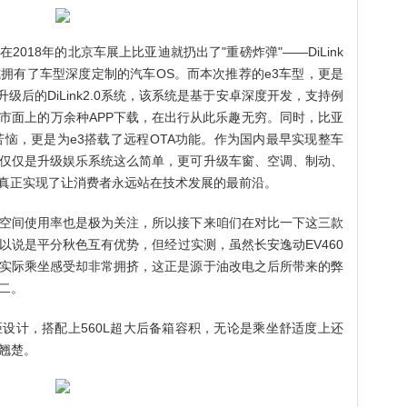
018年的北京车展上比亚迪就扔出了"重磅炸弹"——DiLink
拥有了车型深度定制的汽车OS。而本次推荐的e3车型，更是
升级后的DiLink2.0系统，该系统是基于安卓深度开发，支持例
市面上的万余种APP下载，在出行从此乐趣无穷。同时，比亚
苦恼，更是为e3搭载了远程OTA功能。作为国内最早实现整车
可不仅仅是升级娱乐系统这么简单，更可升级车窗、空调、制动、
。真正实现了让消费者永远站在技术发展的最前沿。
空间使用率也是极为关注，所以接下来咱们在对比一下这三款
以说是平分秋色互有优势，但经过实测，虽然长安逸动EV460
实际乘坐感受却非常拥挤，这正是源于油改电之后所带来的弊
二。
轴距设计，搭配上560L超大后备箱容积，无论是乘坐舒适度上还
翘楚。