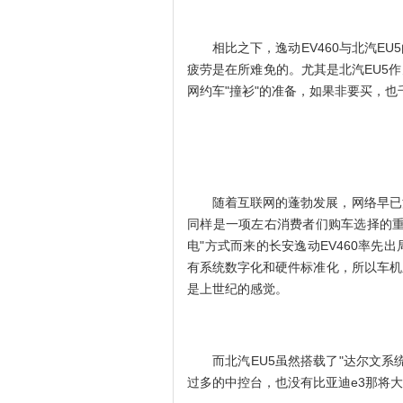
相比之下，逸动EV460与北汽E
疲劳是在所难免的。尤其是北汽EU5
网约车"撞衫"的准备，如果非要买，也
随着互联网的蓬勃发展，网络早已
同样是一项左右消费者们购车选择的重
电"方式而来的长安逸动EV460率
有系统数字化和硬件标准化，所以车机
是上世纪的感觉。
而北汽EU5虽然搭载了"达尔文系
过多的中控台，也没有比亚迪e3那将