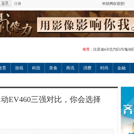
注册
科技网欢迎您!
推荐：
比亚迪e3/北汽EU5/逸动E
教育
游戏
科技
美食
商讯
消费
时尚
金融
/逸动EV460三强对比，你会选择