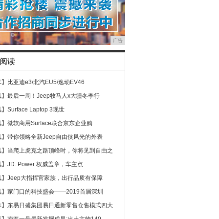
广告
阅读
车】
比亚迪e3/北汽EU5/逸动EV46
讯】
最后一周！Jeep牧马人x大疆冬季行
讯】
Surface Laptop 3现世
讯】
微软商用Surface联合京东企业购
讯】
带你领略全新Jeep自由侠风光的外表
讯】
当爬上虎克之路顶峰时，你将见到自由之
讯】
JD. Power 权威盖章，车主点
讯】
Jeep大指挥官家族，出行品质有保障
讯】
家门口的科技盛会——2019首届深圳
荐】
东易日盛集团易日通新零售仓售模式四大