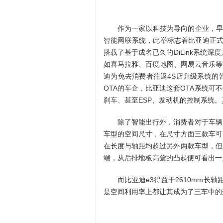
作为一家以科技为导向的企业，早在2
智能网联系统，此举标志着比亚迪正式
搭载了基于成名已久的DiLink系统深度
如喜马拉雅、百度地图、网易云音乐等
迪为免去消费者往返4S店升级系统的
OTA的车企，比亚迪这套OTA系统
刹车、甚至ESP、发动机的控制系统
除了智能出行外，消费者对于车辆
车型的空间尺寸，在尺寸方面三款车可
在长度与轴距均超过另外两款车型，但
端，从后排地板高耸的凸起便可看出一
而比亚迪e3得益于2610mm长
是空间利用率上都让其成为了三车中的