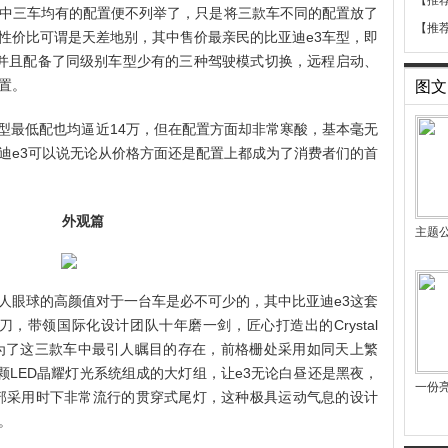
【推
中三车均有的配置便不列举了，只是将三款车不同的配置放了
【推
性价比可谓是天差地别，其中售价最亲民的比亚迪e3车型，即
万，并且配备了同级别车型少有的三种驾驶模式切换，远程启动、
置。
图文
款车型最低配也均逼近14万，但在配置方面却非常寒酸，基本毫无
迪e3可以说无论从价格方面还是配置上都成为了消费者们的首
外观篇
主题
人眼球的高颜值对于一台车是必不可少的，其中比亚迪e3这套
，带领国际化设计团队十年磨一剑，匠心打造出的Crystal
其成为了这三款车中最引人瞩目的存在，前格栅处采用如同天上繁
颗LED晶耀灯光系统组成的大灯组，让e3无论白昼还是黑夜，
一份
部采用时下非常流行的贯穿式尾灯，这种极具运动气息的设计
。