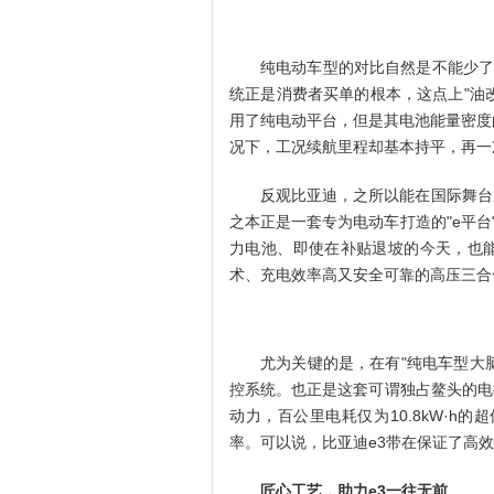
纯电动车型的对比自然是不能少了
统正是消费者买单的根本，这点上"油改
用了纯电动平台，但是其电池能量密度
况下，工况续航里程却基本持平，再一
反观比亚迪，之所以能在国际舞台
之本正是一套专为电动车打造的"e平台"
力电池、即使在补贴退坡的今天，也
术、充电效率高又安全可靠的高压三合
尤为关键的是，在有"纯电车型大脑
控系统。也正是这套可谓独占鳌头的电控系
动力，百公里电耗仅为10.8kW·h的
率。可以说，比亚迪e3带在保证了高
匠心工艺，助力e3一往无前