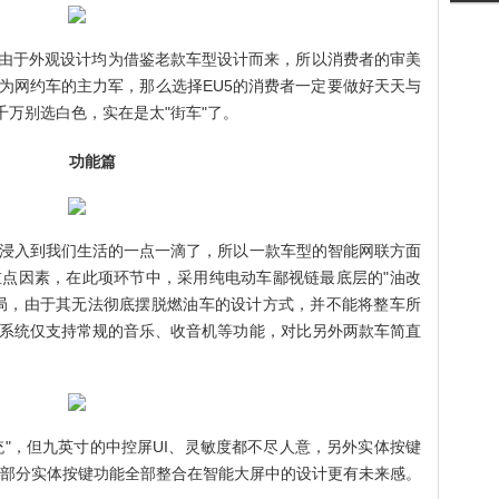
U5由于外观设计均为借鉴老款车型设计而来，所以消费者的审美
作为网约车的主力军，那么选择EU5的消费者一定要做好天天与
千万别选白色，实在是太"街车"了。
功能篇
浸入到我们生活的一点一滴了，所以一款车型的智能网联方面
点因素，在此项环节中，采用纯电动车鄙视链最底层的"油改
先出局，由于其无法彻底摆脱燃油车的设计方式，并不能将整车所
系统仅支持常规的音乐、收音机等功能，对比另外两款车简直
统"，但九英寸的中控屏UI、灵敏度都不尽人意，另外实体按键
大部分实体按键功能全部整合在智能大屏中的设计更有未来感。