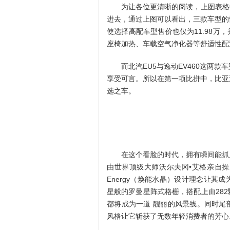
为让各位更清晰的阅读，上图表格
进去，通过上图可以看出，三款车型的
使选择高配车型售价也仅为11.98
座椅加热、车载空气净化器等舒适性配
而北汽EU5与逸动EV460这两
享受可言。所以在第一项比拼中，比亚
选之车。
在这个看脸的时代，拥有瞬间能抓
由世界顶级大师沃尔夫冈•艾格亲自操刀
Energy（焕能水晶）设计理念让
星般的罗曼星阵式格栅，搭配上由282
都将成为一道 靓丽的风景线。同时尾
风格让它斩获了无数年轻消费者的芳心