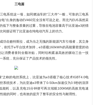
三电篇
三电系统这一项，如同燃油车的"三大件"一般，可靠的三电系
电"出身的逸动EV460完全没有可说之处。而北汽EU5虽然采
的低下与整备质量的过重，导致在电池容量高于比亚迪e3的情
次间接证明了比亚迪在纯电动汽车上的功力。
成功击败特斯拉，成为当之无愧的新能源汽车引领者，其立身
，依托于e平台技术加持，e3搭载160kW/h的高能量密度的动
能让消费者拿到全额补贴，同时结构紧凑高效的驱动三合一技
一系统，充分保证了产品技术的领先性。
"之称的电控系统上，比亚迪为e3搭载了核心技术IGBT4.0电
统技术，为比亚迪e3带来了0-50km加速仅为3.9秒的澎湃
超低能耗，以及充电15分钟便可再次续航100KM的高效充电速
效性能的同时，也有效的提升了整车的安全性与耐用性。