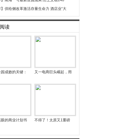
荐】
南海一号最新发掘成果:出土文物140
荐】
供给侧改革激活存量生命力 酒店业“大
阅读
公园成败的关键：
又一电商巨头崛起，用
亮眼的商业计划书
不得了！太原又1重磅