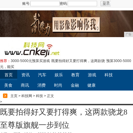
账号:
密码:
注册
广告
推荐：
3000-5000元预算买游戏
既要拍得好又要打得爽，这两款骁
预算3000-5000
元，能买
首页
资讯
汽车
娱乐
教育
游戏
科技
美食
商讯
消费
时尚
金融
健康
主页
>
科技网
>
科技
> 正文
>
既要拍得好又要打得爽，这两款骁龙8
至尊版旗舰一步到位