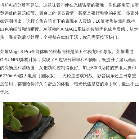
抖和AI超分辨率算法。这意味着即使在光线昏暗的夜晚，你也能用它拍清
楚远处的建筑细节、舞台上的演员表情，甚至是夜行动物的身影。多家外
媒评测指出，这颗长焦在暗光下的表现令人震惊，10倍变焦依然能保持
出色的细节和清晰度。AI驱动的AIMAGE系统会智能优化成片质感，从对
焦、曝光到后期处理，全程都在默默干活，你只需要按下快门。
荣耀Magic8 Pro全能体验的根基同样是第五代骁龙8至尊版。荣耀通过
GPU-NPU异构计算，实现了AI超级分辨率和AI插帧，既提升了游戏画面
的流畅度和清晰度，又把功耗控制得很好。加上6000尼特的护眼大屏和
6270mAh超大电池（国际版），无论是游戏对战、影音娱乐还是日常重
度使用，都能给你持久而舒适的体验。暗光长焦是它的杀手锏，但远不止
于此。