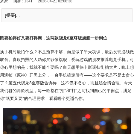
来源:
阅读：1341
2026-04-21 02:08:38
[提要]
...
既要拍得好又要打得爽，这两款骁龙8至尊版旗舰一步到位
换手机时最怕什么？不是预算不够，而是做了半天功课，最后发现必须做
取舍。喜欢拍照的人劝你买影像旗舰，爱玩游戏的朋友推荐电竞手机，可
你心里想的是：我就不能全要吗？白天想用徕卡影调扫街拍大片，晚上想
用满帧《原神》开黑上分，一台手机搞定所有——这个要求是不是太贪心
了？第五代骁龙8至尊版告诉你，这不仅不贪心，而且还合情合理。今天
我们聊的两款机型，每一款都在“拍”和“打”之间找到自己的平衡点，满足
你“既要又要”的合理需求，看看哪个更适合你。