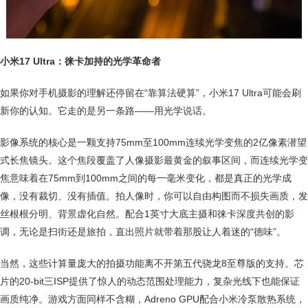
小米17 Ultra：徕卡加持的光学革命者
如果你对手机摄影的理解还停留在“靠算法硬算”，小米17 Ultra可能会刷
新你的认知。它走的是另一条路——用光学说话。
影像系统的核心是一颗支持75mm至100mm连续光学变焦的2亿像素潜望
式长焦镜头。这个焦段覆盖了人像摄影最黄金的叙事区间，而连续光学变
焦意味着在75mm到100mm之间的每一毫米变化，都是真正的光学成
像，没有裁切、没有插值。拍人像时，你可以自由构图而不损失画质，发
丝根根分明、背景虚化自然。配合1英寸大底主摄和徕卡深度共创的影
调，无论是扫街还是旅拍，直出照片就带着那股让人着迷的“德味”。
当然，这些计算量庞大的拍摄功能离不开第五代骁龙8至尊版的支持。芯
片的20-bit三ISP提供了惊人的动态范围处理能力，复杂光线下也能保证
画质纯净。游戏方面同样不含糊，Adreno GPU配合小米冷泵散热系统，