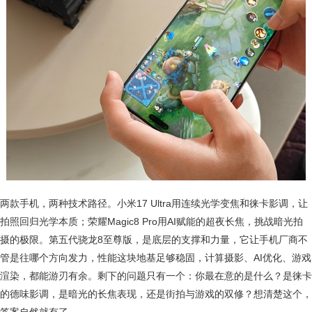
两款手机，两种技术路径。小米17 Ultra用连续光学变焦和徕卡影调，让
拍照回归光学本质；荣耀Magic8 Pro用AI赋能的超夜长焦，挑战暗光拍
摄的极限。第五代骁龙8至尊版，是底层的支撑和力量，它让手机厂商不
管是往哪个方向发力，性能这块地基足够稳固，计算摄影、AI优化、游戏
渲染，都能游刃有余。剩下的问题只有一个：你最在意的是什么？是徕卡
的德味影调，是暗光的长焦表现，还是街拍与游戏的双修？想清楚这个，