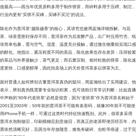
值最高——因当年优质原料多用于制作饼茶，而碎料多用于压磗、制沱，
行业内更有“买饼不买磚，买磚不买沱”的说法。
陈化作为普洱茶“越陈越香”的核心，其讲究也被周蓝瀚详细拆解。与花
茶、绿茶需密封保存不同，普洱茶作为后发酵产品，出厂时仅用竹壳、纸
张简单包裹，需与空气、湿度、温度充分接触，通过微生物重组实现口感
的醇化。他指出，紧压程度不同的茶品，陈化效果也存在差异：压得较紧
的茶品与外界接触少，茶气更足；而石磨压制、相对松散的饼茶，陈化速
度更快，口感更醇厚，因此拍卖场上的天价普洱茶多以饼茶为主。
面对普通人如何辨别古董普洱茶真伪的疑问，周蓝瀚给出了实用建议。他
表示，辨别真伪既需要专业知识积累，也可借助日常常识判断：比如直播
中声称的“80年代老班章”必然是假货，因为“老班章”作为普洱茶名称始于
2001至2003年；50年前的普洱茶不可能有条形码，就像30年前不可能使
用iPhone手机一样，可通过这类时代特征快速甄别。此外，假茶多采用
普洱水泡制做旧，印刷模糊且刻意做旧，而真正的老茶即便历经百年，内
票依然清晰完好，且因当年存放随意，难免有破碎、虫蛀等痕迹，过于完