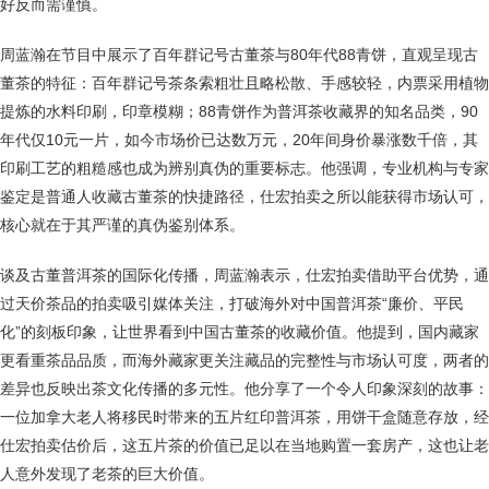
好反而需谨慎。
周蓝瀚在节目中展示了百年群记号古董茶与80年代88青饼，直观呈现古
董茶的特征：百年群记号茶条索粗壮且略松散、手感较轻，内票采用植物
提炼的水料印刷，印章模糊；88青饼作为普洱茶收藏界的知名品类，90
年代仅10元一片，如今市场价已达数万元，20年间身价暴涨数千倍，其
印刷工艺的粗糙感也成为辨别真伪的重要标志。他强调，专业机构与专家
鉴定是普通人收藏古董茶的快捷路径，仕宏拍卖之所以能获得市场认可，
核心就在于其严谨的真伪鉴别体系。
谈及古董普洱茶的国际化传播，周蓝瀚表示，仕宏拍卖借助平台优势，通
过天价茶品的拍卖吸引媒体关注，打破海外对中国普洱茶“廉价、平民
化”的刻板印象，让世界看到中国古董茶的收藏价值。他提到，国内藏家
更看重茶品品质，而海外藏家更关注藏品的完整性与市场认可度，两者的
差异也反映出茶文化传播的多元性。他分享了一个令人印象深刻的故事：
一位加拿大老人将移民时带来的五片红印普洱茶，用饼干盒随意存放，经
仕宏拍卖估价后，这五片茶的价值已足以在当地购置一套房产，这也让老
人意外发现了老茶的巨大价值。