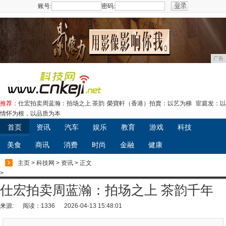
账号:
密码:
注册
广告
推荐：
仕宏拍卖周蓝瀚：拍场之上 茶韵
榮寶軒（香港）拍賣：以艺为梯
宦庭发：以
情怀为根，以品质为本
首页
资讯
汽车
娱乐
教育
游戏
科技
美食
商讯
消费
时尚
金融
健康
主页
>
科技网
>
资讯
> 正文
>
仕宏拍卖周蓝瀚：拍场之上 茶韵千年
来源:
阅读：1336
2026-04-13 15:48:01