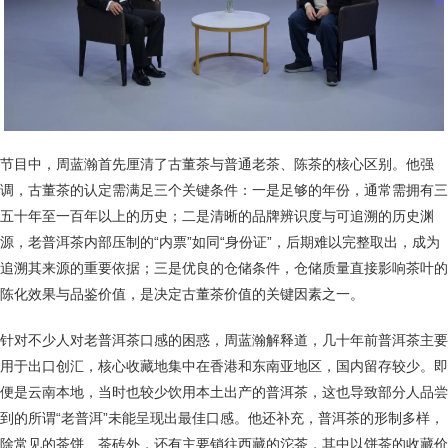
节目中，周蓝瀚首先厘清了古董茶与普通老茶、陈茶的核心区别。他强
调，古董茶的认定需满足三个关键条件：一是足够的年份，通常需拥有三
五十年至一百年以上的历史；二是清晰的品牌辨识度与可追溯的历史渊
源，老普洱茶内部压制的“内票”如同“身份证”，后期难以完整取出，成为
追溯其来源的重要依据；三是优良的仓储条件，仓储质量直接影响茶叶的
陈化效果与品鉴价值，是决定古董茶价值的关键因素之一。
针对不少人对老普洱茶口感的困惑，周蓝瀚解释道，几十年前普洱茶主要
用于出口创汇，核心收藏地集中在香港和东南亚地区，国内留存较少。即
便是云南本地，当时也较少饮用本土出产的普洱茶，这也导致部分人品尝
到的所谓“老普洱”未能呈现出最佳口感。他还补充，普洱茶的形制多样，
除常见的茶饼、茶砖外，还有主要销往西藏的沱茶，其中以饼茶的收藏价