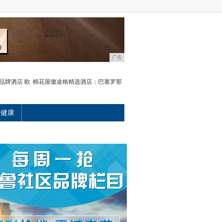
广告
品牌酒店 欧
棉花屋傲途格精选酒店：巴塞罗那
健康