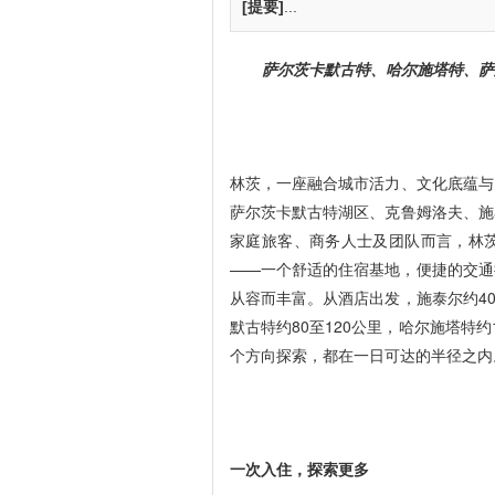
[提要]
...
萨尔茨卡默古特、哈尔施塔特、萨
林茨，一座融合城市活力、文化底蕴与
萨尔茨卡默古特湖区、克鲁姆洛夫、施
家庭旅客、商务人士及团队而言，林
——一个舒适的住宿基地，便捷的交通
从容而丰富。从酒店出发，施泰尔约40
默古特约80至120公里，哈尔施塔特约
个方向探索，都在一日可达的半径之内
一次入住，探索更多