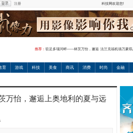
注册
科技网欢迎您!
推荐：
驻足多瑙河畔——林茨万怡，邂逅
法兰克福机场万豪双
教育
游戏
科技
美食
商讯
消费
时尚
金融
茨万怡，邂逅上奥地利的夏与远
5