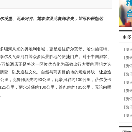
尔茨堡、瓦豪河谷、施泰尔及克鲁姆洛夫，皆可轻松抵达
更多
多瑙河风光的奥地利名城，更是通往萨尔茨堡、哈尔施塔特、
【资
泰尔及瓦豪河谷等众多风景胜地的便捷门户。对于中国游客、
【资
茨万怡酒店正是将这一区位优势化为高效出行方案的理想之选
【资
接驳，以及通往文化、自然与商务目的地的短途路线，让旅途
【资
公里，克鲁姆洛夫约90公里，瓦豪河谷约100公里，萨尔茨卡
【资
125公里，萨尔茨堡约130公里，维也纳约185公里，无论向哪
【资
。
【资
【资
【资