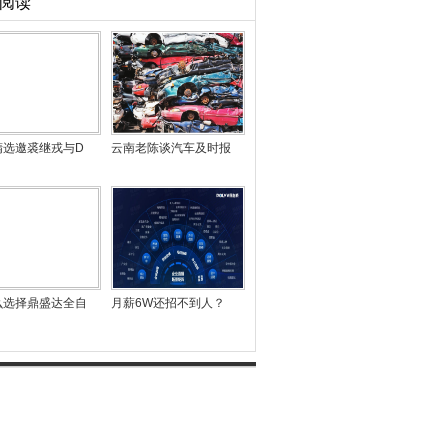
阅读
精选邀裘继戎与D
云南老陈谈汽车及时报
么选择鼎盛达全自
月薪6W还招不到人？