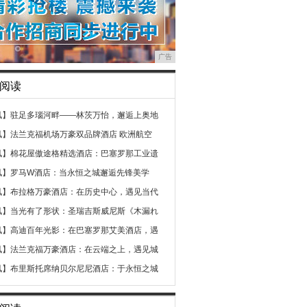
广告
阅读
讯】
驻足多瑙河畔——林茨万怡，邂逅上奥地
讯】
法兰克福机场万豪双品牌酒店 欧洲航空
讯】
棉花屋傲途格精选酒店：巴塞罗那工业遗
讯】
罗马W酒店：当永恒之城邂逅先锋美学
讯】
布拉格万豪酒店：在历史中心，遇见当代
讯】
当光有了形状：圣瑞吉斯威尼斯《木漏れ
讯】
高迪百年光影：在巴塞罗那艾美酒店，遇
讯】
法兰克福万豪酒店：在云端之上，遇见城
讯】
布里斯托席纳贝尔尼尼酒店：于永恒之城