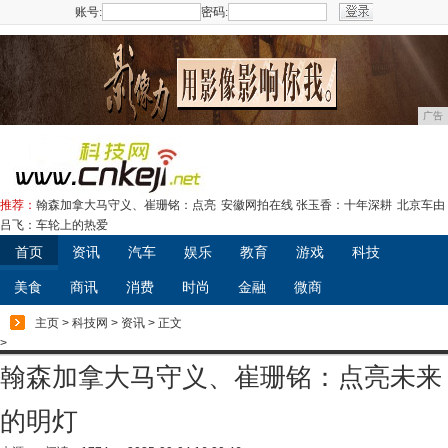
账号:
密码:
注册
广告
推荐：
翰森加拿大马守义、崔珊铭：点亮
安徽网拍在线 张玉香：十年深耕
北京车由
吕飞：车轮上的热爱
首页
资讯
汽车
娱乐
教育
游戏
科技
美食
商讯
消费
时尚
金融
微商
主页
>
科技网
>
资讯
> 正文
>
翰森加拿大马守义、崔珊铭：点亮未来
的明灯