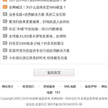
为什么不同行业的NAS系统都选择了东
全网喊话！为什么选择东芝NAS硬盘？
业务实践+优秀解决方案 美的工业互联
要清扫效果更要健康，扫地机器人如何杜
补足“木桶”中的短板：给11代酷睿选
全球最大LED显示屏智造基地，在洲明
抖音买1000粉多少钱？抖音买粉要注
弈晨环境为您提供专业污泥处理解决方案
小长假出游记录美好时光 铠侠极至光速
返回首页
网站简介
-
联系我们
-
营销服务
-
XML地图
-
版权声明
-
网站
地图
TXT
Copyright 2002-2019
科技网
版权所有 本网拒绝一切非法行为 欢迎监督举报 如有错
误信息 欢迎纠正
浙ICP备2023016433号-36