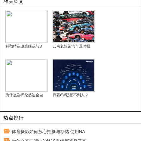
相关图文
科勒精选邀裘继戎与D
云南老陈谈汽车及时报
为什么选择鼎盛达全自
月薪6W还招不到人？
热点排行
体育摄影如何放心拍摄与存储 使用NA