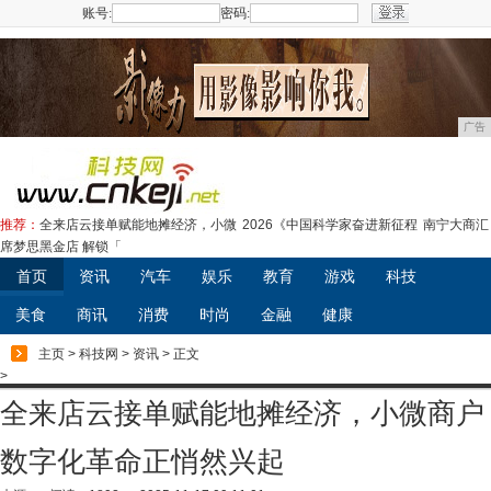
账号:
密码:
注册
广告
推荐：
全来店云接单赋能地摊经济，小微
2026《中国科学家奋进新征程
南宁大商汇
席梦思黑金店 解锁「
首页
资讯
汽车
娱乐
教育
游戏
科技
美食
商讯
消费
时尚
金融
健康
主页
>
科技网
>
资讯
> 正文
>
全来店云接单赋能地摊经济，小微商户
数字化革命正悄然兴起