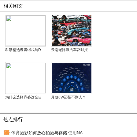
相关图文
科勒精选邀裘继戎与D
云南老陈谈汽车及时报
为什么选择鼎盛达全自
月薪6W还招不到人？
热点排行
体育摄影如何放心拍摄与存储 使用NA