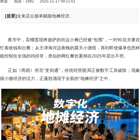
来源:
阅读：1892
2025-11-17 09:11:01
[提要]
全来店云接单赋能地摊经济...
夜市中，卖榴莲现烤披萨的街边小摊已经被“包围”，一对90后夫妻在
忙着收钱和出餐；从天津海河边夜晚的露天小酒馆，再到即使爆单也照样
能控制住全场的鸡排哥，类似的网红餐饮案例在2025年层出不穷。
正如《周易》所言“变则通”，传统经营困局正被数字工具破除；现
级小微经济的活力，正蓬勃涌现于全新的“地摊经济”之中。