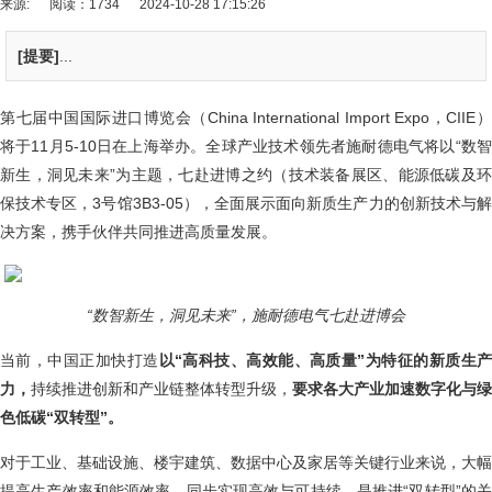
来源:
阅读：1734
2024-10-28 17:15:26
[提要]
...
第七届中国国际进口博览会（China International Import Expo，CIIE）
将于11月5-10日在上海举办。全球产业技术领先者
施耐德电气
将以“数
新生，洞见未来”为主题，七赴进博之约（技术装备展区、能源低碳及环
保技术专区，3号馆3B3-05），全面展示面向新质生产力的创新技术与解
决方案，携手伙伴共同推进高质量发展。
“
数智新生，洞见未来”，施耐德电气七赴进博会
当前，中国正加快打造
以“高科技、高效能、高质量”为特征的新质生
力，
持续推进创新和产业链整体转型升级，
要求各大产业加速数字化与绿
色低碳“双转型”。
对于工业、基础设施、楼宇建筑、数据中心及家居等关键行业来说，大幅
提高生产效率和能源效率，同步实现高效与可持续，是推进“双转型”的关