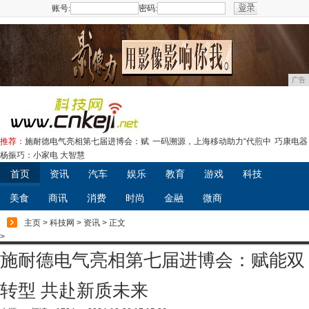
账号:
密码:
注册
广告
推荐：
施耐德电气亮相第七届进博会：赋
一码溯源，上海移动助力“代煎中
巧康电器
杨振巧：小家电 大智慧
首页
资讯
汽车
娱乐
教育
游戏
科技
美食
商讯
消费
时尚
金融
微商
主页
>
科技网
>
资讯
> 正文
>
施耐德电气亮相第七届进博会：赋能双
转型 共赴新质未来