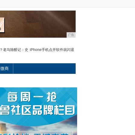
广告
？老马除醛记：史
iPhone手机点开软件就闪退
微商