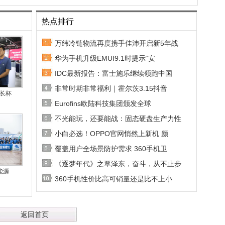
热点排行
万纬冷链物流再度携手佳沛开启新5年战
华为手机升级EMUI9.1时提示“安
IDC最新报告：富士施乐继续领跑中国
非常时期非常福利｜霍尔茨3.15抖音
省长杯
Eurofins欧陆科技集团颁发全球
不光能玩，还要能战：固态硬盘生产力性
小白必选！OPPO官网悄然上新机 颜
覆盖用户全场景防护需求 360手机卫
《逐梦年代》之覃泽东，奋斗，从不止步
能源
360手机性价比高可销量还是比不上小
返回首页