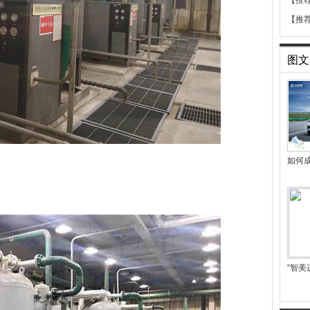
【推
【推
图文
如何成
“智美