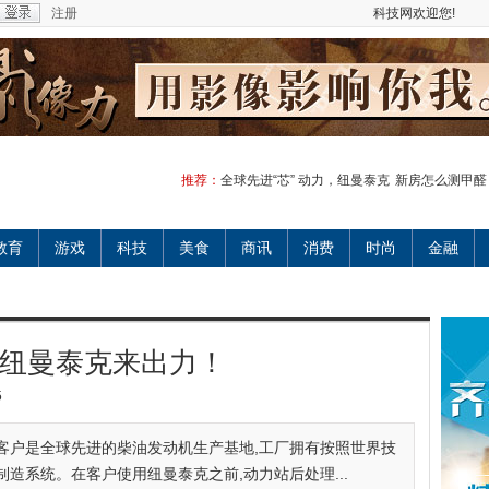
注册
科技网欢迎您!
推荐：
全球先进“芯” 动力，纽曼泰克
新房怎么测甲醛
教育
游戏
科技
美食
商讯
消费
时尚
金融
，纽曼泰克来出力！
5
客户是全球先进的柴油发动机生产基地,工厂拥有按照世界技
造系统。在客户使用纽曼泰克之前,动力站后处理...