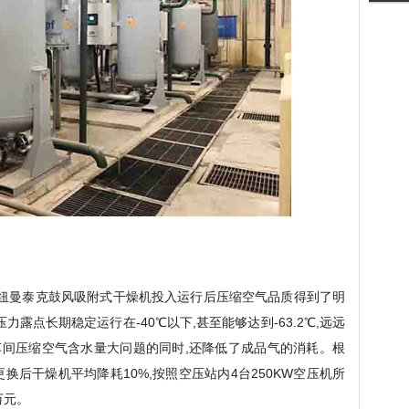
℃,纽曼泰克鼓风吸附式干燥机投入运行后压缩空气品质得到了明
力露点长期稳定运行在-40℃以下,甚至能够达到-63.2℃,远远
间压缩空气含水量大问题的同时,还降低了成品气的消耗。根
换后干燥机平均降耗10%,按照空压站内4台250KW空压机所
万元。