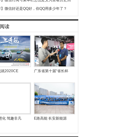
荐】
微信订阅号菜单栏怎么定义为查看历史消
荐】
微信好还是QQ好，你QQ用多少年了？
阅读
就2020CE
广东省第十届“省长杯
进化 驾趣非凡
E路高能 长安新能源