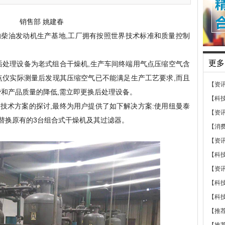
销售部 姚建春
柴油发动机生产基地,工厂拥有按照世界技术标准和质量控制
更多
后处理设备为老式组合干燥机,生产车间终端用气点压缩空气含
点仪实际测量后发现其压缩空气已不能满足生产工艺要求,而且
【资
费和产品质量的降低,需立即更换后处理设备。
【科
技术方案的探讨,最终为用户提供了如下解决方案:使用纽曼泰
【资
器替换原有的3台组合式干燥机及其过滤器。
【消
【资
【科
【资
【科
【科
【推