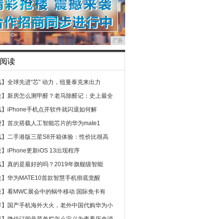
广告
阅读
讯】
全球先进“芯” 动力，纽曼泰克来出力
技】
新房怎么测甲醛？老马除醛记：史上最全
讯】
iPhone手机点开软件就闪退如何解
费】
首次搭载人工智能芯片的华为mate1
讯】
二手港版三星S8开箱体验：性价比很高
技】
iPhone更新iOS 13出现程序
讯】
真的是最好的吗？2019年旗舰级智能
技】
华为MATE10首款智慧手机彻底觉醒
技】
看MWC展会中的蜗牛移动 国际免卡有
荐】
国产手机海外大火，老外中国代购华为小