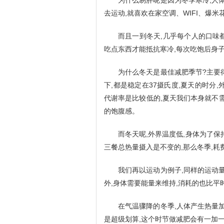
为什么易胖呢是因为冬季寒冷,人
去运动,就喜欢在家空调、WIFI、爆米花.
而且一到冬天,几乎每个人的口味都
吃点东西才能抵抗寒冷,每次吃饱后身子
为什么冬天是最佳减肥季节?主要
下,都是稳定在37摄氏度,夏天的时分
代谢率是比较低的,夏天我们本身就不
的饱腹感。
而冬天呢,外界温度低,身体为了保
三餐总热量摄入是不变的,那么冬季,
我们再以运动为例子,同样的运动
外,身体需要能量来维持,消耗的也比平
在气温骤降的冬季,人体产生热量
是超级划算,这个时节做减肥会有一加