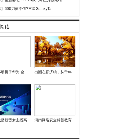
荐】
全新姿态：2020款北斗星升级亮相
荐】
600刀值不值?三星GalaxyTa
阅读
移动携手华为 全
出圈在额济纳，从千年
联播新晋女主播高
河南网络安全科普教育