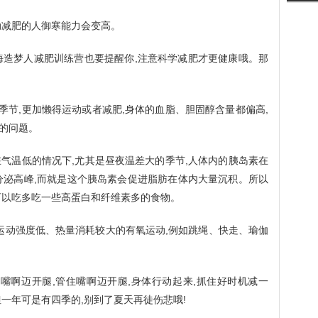
动减肥的人御寒能力会变高。
海造梦人减肥训练营也要提醒你,注意科学减肥才更健康哦。那
季节,更加懒得运动或者减肥,身体的血脂、胆固醇含量都偏高,
的问题。
在气温低的情况下,尤其是昼夜温差大的季节,人体内的胰岛素在
分泌高峰,而就是这个胰岛素会促进脂肪在体内大量沉积。所以
可以吃多吃一些高蛋白和纤维素多的食物。
择运动强度低、热量消耗较大的有氧运动,例如跳绳、快走、瑜伽
住嘴啊迈开腿,管住嘴啊迈开腿,身体行动起来,抓住好时机减一
一年可是有四季的,别到了夏天再徒伤悲哦!