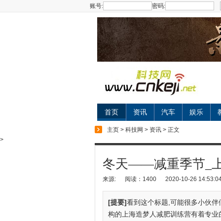
账号:
密码:
首页
资讯
汽车
娱乐
主页
>
科技网
>
资讯
> 正文
>
冬天——减重季节_
来源:
阅读：1400
2020-10-26 14:53:0
[提要]
看到这个标题,可能很多小伙伴
构的上海造梦人减肥训练营有着专业的教