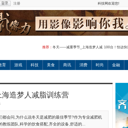
注册
科技网欢迎您!
推荐：
冬天——减重季节_上海造梦人减
100台！怡达
教育
游戏
科技
美食
商讯
消费
时尚
金融
上海造梦人减脂训练营
4
们都会问,为什么说冬天是减肥的最佳季节?作为专业减肥机
练团队,科学的饮食搭配,齐全的设备,舒适的...