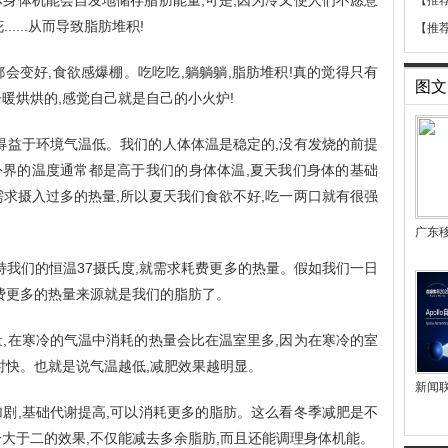
体身体机能会自发地储存脂肪能量,可是,因为冷又使人们不愿意
【推
.....从而导致脂肪堆积!
【推
会变好,食欲感爆棚。吃吃吃,躺躺躺,脂肪堆积!真的觉得只有
图文
暖烘烘的,感觉自己就是自己的小火炉!
得益于环境气温低。我们的人体体温是稳定的,没有发烧的前提
,外界的温度通常都是高于我们的身体体温,夏天我们身体的基础
需求摄入过多的热量,所以夏天我们食欲不好,吃一两口就有很强
广东
持我们的恒温37摄氏度,就需求耗费更多的热量。假如我们一日
耗费更多的热量来源就是我们的脂肪了。
量,在寒冷的气温中消耗的热量会比在温室里多,因为在寒冷的室
时快。也就是说气温越低,减肥效果越明显。
新闻
加剧,基础代谢提高,可以消耗更多的脂肪。这么看冬季减肥是不
一大于二的效果,不仅能减去多余脂肪,而且还能调理身体机能。