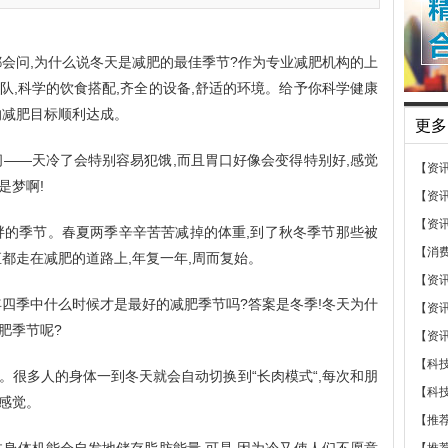
都会问,为什么说冬天是减肥的最佳季节?作为专业减肥机构的上
队,科学的饮食搭配,齐全的设备,舒适的环境。给予你科学健康
的减肥目标顺利达成。
更多
问——天冷了会特别容易犯饿,而且胃口好像会变得特别好,感觉
【资
是梦啊!
【资
【资
胖的季节。春夏两季辛辛苦苦减掉的体重,到了秋冬季节那些被
【消
都走在减肥的道路上,年复一年,周而复始。
【资
年四季中什么时候才是最好的减肥季节吗?答案是冬季!冬天为什
【资
肥季节呢?
【资
【科
。很多人的身体一到冬天就会自动切换到“长肉模式“,每次和朋
【科
的感觉。
【推