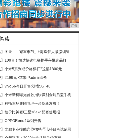
广告
阅读
讯】
冬天——减重季节_上海造梦人减脂训练
讯】
100台！怡达快速电梯携手兴悦壹品打
讯】
小米5系列成价格标杆?这部1800元
费】
2199元~苹果iPadmini5价
讯】
vivoS6今日开售:双模5G+48
讯】
小米新机曝光首款指纹识别金属后盖手机
讯】
科拓车场集团管理平台焕新发布！
技】
性价比神塞!三星s8akg配塞使用报
技】
OPPOReno4系列开售
荐】
文职专业技能岗位招聘理论科目考试范围