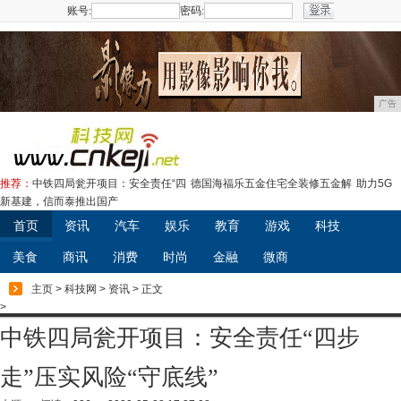
账号:
密码:
注册
广告
推荐：
中铁四局瓮开项目：安全责任“四
德国海福乐五金住宅全装修五金解
助力5G
新基建，信而泰推出国产
首页
资讯
汽车
娱乐
教育
游戏
科技
美食
商讯
消费
时尚
金融
微商
主页
>
科技网
>
资讯
> 正文
>
中铁四局瓮开项目：安全责任“四步
走”压实风险“守底线”