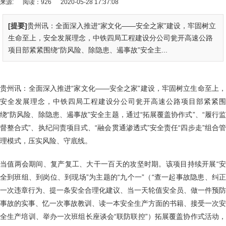
来源:
阅读：926
2020-05-28 17:37:08
[提要]
贵州讯：全面深入推进“家文化——安全之家”建设，牢固树立
生命至上，安全发展理念，中铁四局工程建设分公司瓮开高速公路
项目部紧紧围绕“防风险、除隐患、遏事故”安全主...
贵州讯：全面深入推进“家文化——安全之家”建设，牢固树立生命至上，
安全发展理念，中铁四局工程建设分公司瓮开高速公路项目部紧紧围
绕“防风险、除隐患、遏事故”安全主题，通过“拓展覆盖协作式”、“履行监
督整合式”、执纪问责项目式、“融会贯通渗透式”安全责任“四步走”组合管
理模式，压实风险、守底线。
当值两会期间、复产复工、大干一百天的攻坚时期。该项目持续开展“安
全到班组、到岗位、到现场”为主题的“九个一”（“查一起事故隐患、纠正
一次违章行为、提一条安全合理化建议、当一天轮值安全员、做一件预防
事故的实事、忆一次事故教训、读一本安全生产方面的书籍、接受一次安
全生产培训、举办一次班组长座谈会“联防联控”）拓展覆盖协作式活动，