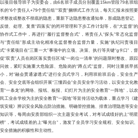
以项目领导班子为安委会，由6名班子成员分别覆盖15km管段79名班组
长的“6个责任人+79个责任组”“双责”捆绑式工作方法，每天汇报未按照要
求整改或整改不彻底的隐患，重新下达隐患整改通知单，形成隐患登记、
反馈、处理、复查“四落实”的闭环管理和下步工作计划等，在“大监督”的
协作式工作中，再进行“履行监督整合式”，将责任人“探头”常态化监督
与“责任组”形成主动化精准化监督整合监督力量，实施“执纪问责项目
式”卡紧项目在“三重一大”事项中的立项、决策、执行等关键“g卡口”，督
促“双责”人员在岗区落实责任区域“一岗位一清单”的问题限时整改、跟踪
问效，紧盯实施重大危险源、危险岗的“蹲点式”监督。同时注重抓早抓
小，对“融会贯通渗透式”进行全员式学习，利用班前班后会，安全生产
会、安全交底等会组织开展“三懂四会”全员安全学习活动，以安全文化教
育“一条龙”的网络、报纸、板报、幻灯片为主的安全教育“一阵地”，以农
民工业余学校为主的安全教育“一园地”等宣传活动为载体，重点学习《建
筑安规》辨识安全风险点防治措施、明确管控措施、排查治理隐患等安全
知识等，每周由安质部组织一次主题安全考试，对考试成绩好的上“明星
榜”，考试成绩差的上“曝光台”，激发了全员学习安全规程、安全知识、
安全措施的积极性和主动性。