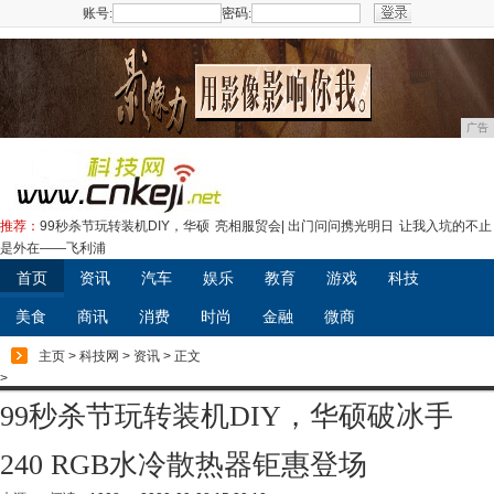
账号:
密码:
注册
广告
推荐：
99秒杀节玩转装机DIY，华硕
亮相服贸会| 出门问问携光明日
让我入坑的不止
是外在——飞利浦
首页
资讯
汽车
娱乐
教育
游戏
科技
美食
商讯
消费
时尚
金融
微商
主页
>
科技网
>
资讯
> 正文
>
99秒杀节玩转装机DIY，华硕破冰手
240 RGB水冷散热器钜惠登场