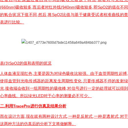
(660nm)吸收较多,而后者对红外线(940nm)吸收较多,即SpO2的值在不同
的氧合状况下值不同,然后,将SpO2比值与基于健康受试者校准曲线的查
表进行比较。
表(3)SpO2的值和表明的状况
人体血液呈现红色,主要是因为对绿色吸收比较强。由于血管周期性起搏,
使得血管到光电传感器的距离发生周期性变化,只要传感器不停的发射绿
光,接收端会收到一组周期性的吸收峰,对信号进行一定的处理就可以得到
心率曲线。所以绿光LED对于心率的测量必不可少。
二.利用TracePro进行仿真
及结果分析
而在设计方面,现在就有两种设计方式,一种是反射式,一种是透射式,对于
这两种方法的仿真后的分析下文将做解释。