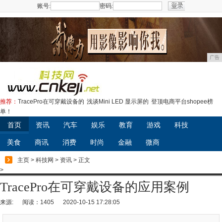
账号:
密码:
注册
广告
推荐：
TracePro在可穿戴设备的
浅谈Mini LED 显示屏的
登顶电商平台shopee榜
单！
首页
资讯
汽车
娱乐
教育
游戏
科技
美食
商讯
消费
时尚
金融
微商
主页
>
科技网
>
资讯
> 正文
>
TracePro在可穿戴设备的应用案例
来源:
阅读：1405
2020-10-15 17:28:05