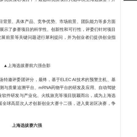
。
目背景、具体产品、竞争优势、市场前景、团队能力等多方面
资人展示了参赛项目的科学性、创新性和可行性，评委们针对项目
发展前景等关键问题进行犀利提问，并为创业者们提供创业指
▲上海选拔赛前六强合影
场特邀评委团评分，最终，基于
ELEC AI技术的预警主机、基
测与质量追溯平台、mRNA药物平台的研发及应用、
自动驾驶
工业软件研发与产业化、火线旅充等项目脱颖而出，成为上海选
四届全球高层次人才创新创业大赛十二强，进入黄岩区决赛，争
上海选拔赛
六
强