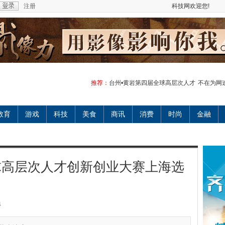
注册
科技网欢迎您!
推荐：
台州•黄岩第四届全球高层次人才
不在为网
教育
游戏
科技
美食
商讯
消费
时尚
金融
球高层次人才创新创业大赛上海选
4