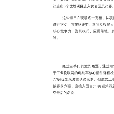
决选出6个优胜项目进入黄岩区总决赛
这些项目在现场逐一亮相，从项
进行
“PK”，向在场评委、嘉宾及投
核心竞争力、盈利模式、应用落地、
导。
经过选手们的激烈角逐，通过现
于工业物联网的电动车核心部件远程检
77GHZ毫米波雷达传感器、创成式
拔赛前六
强，直接入围台州
•黄岩第
夺最后的名次。