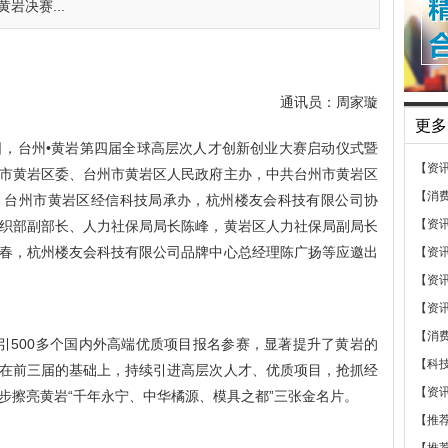
岩决赛...
通讯员：周家璇
更多
日，台州
•黄岩第四届全球高层次人才创新创业大赛启动仪式暨
【资
市黄岩区委、台州市黄岩区人民政府主办，中共台州市黄岩区
【消
、台州市黄岩区经信科技局承办，杭州楼友会科技有限公司协
【资
织部副部长、人力社保局局长陈峰，黄岩区人力社保局副局长
春，杭州楼友会科技有限公司品牌中心总经理陈广扬等应邀出
【资
【资
【资
【消
引
500多个国内外高端优质项目报名参赛，显著提升了黄岩的
【科
在
前三届的基础上，持续引进高层次人才、优质项目，抢抓经
【资
步擦亮黄岩
“千年永宁、中华橘源、模具之都”三张金名片。
【推