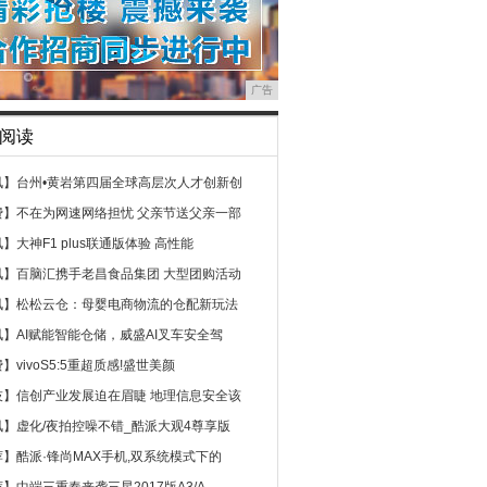
广告
阅读
讯】
台州•黄岩第四届全球高层次人才创新创
费】
不在为网速网络担忧 父亲节送父亲一部
讯】
大神F1 plus联通版体验 高性能
讯】
百脑汇携手老昌食品集团 大型团购活动
讯】
松松云仓：母婴电商物流的仓配新玩法
讯】
AI赋能智能仓储，威盛AI叉车安全驾
费】
vivoS5:5重超质感!盛世美颜
技】
信创产业发展迫在眉睫 地理信息安全该
讯】
虚化/夜拍控噪不错_酷派大观4尊享版
荐】
酷派·锋尚MAX手机,双系统模式下的