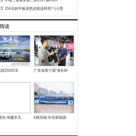
荐】
中端三重奏来袭三星2017版A3/A
荐】
150元的平板居然还能这样用？(小黑
阅读
就2020CE
广东省第十届“省长杯
进化 驾趣非凡
E路高能 长安新能源