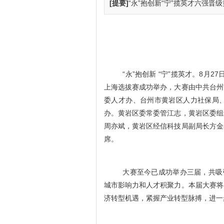
[提要]
“永”抱创新“宁”揽英才六强晋级黄
“永”抱创新 “宁”揽英才。8月27
上海选拔赛成功举办，大赛由中共台州
委人才办、台州市黄岩区人力社保局
办。黄岩区委常委管江志，黄岩区委组
周亦斌，黄岩区经信科技局副局长方金
席。
大赛至今已成功举办三届，
共吸
城市影响力和人才积聚力。本届大赛将
济转型机遇，紧握产业转型脉搏，进一