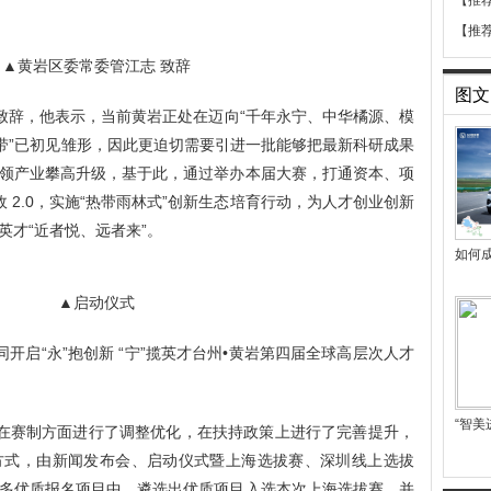
【推
【推
▲黄岩区委常委管江志 致辞
图文
致辞，他表示，
当前黄岩正处在迈向
“千年永宁、中华橘源、模
创带”已初见雏形，因此更迫切需要引进一批能够把最新科研成果
领产业攀高升级，基于此，通过举办本届大赛，
打通资本、项
政 2.0，实施“热带雨林式”创新生态培育行动，为人才创业创新
英才“近者悦、远者来”。
如何成
▲启动仪式
同开启
“永”抱创新 “宁”揽英才台州•黄岩第四届全球高层次人才
“智美
在赛制方面进行了调整优化，在扶持政策上进行了完善提升，
方式，由新闻发布会、启动仪式暨上海选拔赛、深圳线上选拔
多优质报名项目中，遴选出优质项目入选本次上海选拔赛，并