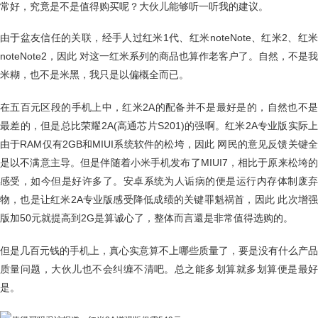
常好，究竟是不是值得购买呢？大伙儿能够听一听我的建议。
由于盆友信任的关联，经手人过红米1代、红米noteNote、红米2、红米
noteNote2，因此 对这一红米系列的商品也算作老客户了。自然，不是我
米糊，也不是米黑，我只是以偏概全而已。
在五百元区段的手机上中，红米2A的配备并不是最好是的，自然也不是
最差的，但是总比荣耀2A(高通芯片S201)的强啊。红米2A专业版实际上
由于RAM仅有2GB和MIUI系统软件的松垮，因此 网民的意见反馈关键全
是以不满意主导。但是伴随着小米手机发布了MIUI7，相比于原来松垮的
感受，如今但是好许多了。安卓系统为人诟病的便是运行内存体制废弃
物，也是让红米2A专业版感受降低成绩的关键罪魁祸首，因此 此次增强
版加50元就提高到2G是算诚心了，整体而言還是非常值得选购的。
但是几百元钱的手机上，真心实意算不上哪些质量了，要是没有什么产品
质量问题，大伙儿也不会纠缠不清吧。总之能多划算就多划算便是最好
是。