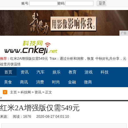
账号:
密码:
注册
广告
推荐：
红米2A增强版仅需549元
Trax：通过分析和洞察，恢复
中秋好礼共分享，元
祖雪月饼温情
首页
资讯
汽车
娱乐
教育
游戏
科技
美食
商讯
消费
时尚
金融
微商
主页
>
科技网
>
资讯
> 正文
>
红米2A增强版仅需549元
来源:
阅读：1676
2020-08-27 04:01:10