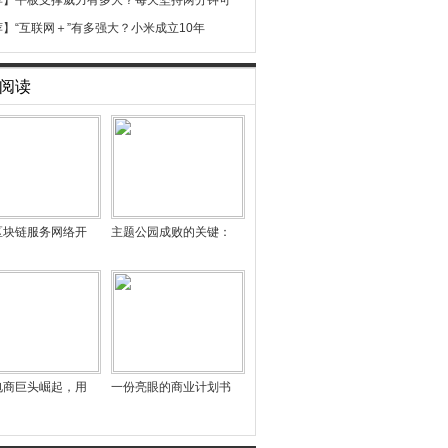
荐】
平板支撑威力有多大？每天坚持两分钟可
荐】
“互联网＋”有多强大？小米成立10年
阅读
区块链服务网络开
主题公园成败的关键：
电商巨头崛起，用
一份亮眼的商业计划书