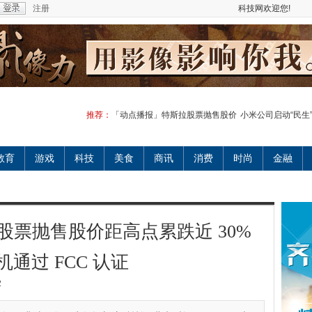
注册
科技网欢迎您!
推荐：
「动点播报」特斯拉股票抛售股价
小米公司启动“民生
教育
游戏
科技
美食
商讯
消费
时尚
金融
股票抛售股价距高点累跌近 30%
 耳机通过 FCC 认证
2