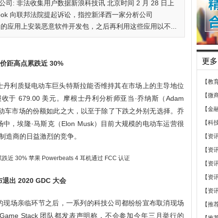
公司: 非法收集用户数据新浪科技讯 北京时间 2 月 28 日上
ook 向联邦法院提起诉讼，指控新泽西一家分析公司
在他们的应用上安装恶意软件开发包，之后再利用这些应用以不...
更多
价距高点累跌近 30%
【教
士丹利质疑电动车巨头特斯拉能否维持其在市场上的主导地位
【微
收于 679.00 美元。摩根士丹利分析师亚当·乔纳斯（Adam
【金
在电动车市场的份额如此之大，以至于除了下跌之外别无选择。乔
【科
，埃隆·马斯克（Elon Musk）目前大规模的电动车运营很
制造商的日益激烈的竞争。
【资
【资
【资
【资
布退出 2020 GDC 大会
【资
020 大会的现场亲临环节之后，一系列的科技公司都纷纷宣布取消现场
【推
微软的 Game Stack 团队都发表声明称，不会参加今年三月举行的