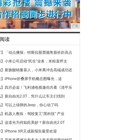
广告
阅读
育】
「动点播报」特斯拉股票抛售股价距高点
商】
小米公司启动“民生”业务，米粉直呼太
融】
新旗舰销量喜人，小米离冲击高端成功还
技】
iPhone折叠屏手机概念图曝光，这
讯】
四月必追！飞利浦电视邀你共看《清平乐
讯】
新自由光2.0T，凭什么让车主们找到
讯】
可以上绿牌的Jeep，你心动了吗
讯】
机器人教练：驾校复工“黑科技” 产业
讯】
这道光为何如此美妙？新自由光2.0T
荐】
iPhone XR又成新报告最受欢迎