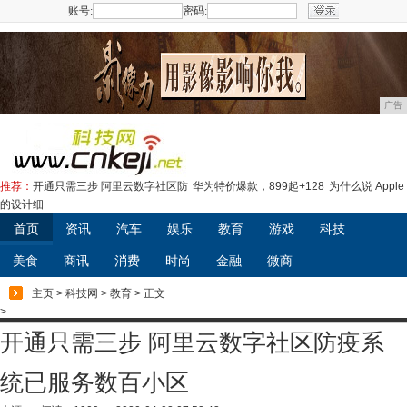
账号:
密码:
注册
广告
推荐：
开通只需三步 阿里云数字社区防
华为特价爆款，899起+128
为什么说 Apple
的设计细
首页
资讯
汽车
娱乐
教育
游戏
科技
美食
商讯
消费
时尚
金融
微商
主页
>
科技网
>
教育
> 正文
>
开通只需三步 阿里云数字社区防疫系
统已服务数百小区