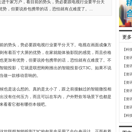
走进千家万户，看目前的势头，势必要跟电视行业要平分天
势，但要说拎包携带的话，恐怕就有点难度了。...
更多
前的势头，势必要跟电视行业要平分天下。电视在画面成像方
【科
则有着百寸大屏的优势，在家就能体验影院的感觉，而且价格
【资
也更加有优势，但要说拎包携带的话，恐怕就有点难度了。不
【资
智能投影，它就是联想刚刚推出的智能投影仪T3C。如果不说
【资
当做一款移动音响的。
【资
候也是这么想的。真的是太小了，跟之前接触过的智能微投相
【资
出没有任何压力，而且可以在车内，户外野炊等场景下也都是
【资
来看看它都有哪些本领吧。
【资
【科
这款联想智能投影T3C的包装盒采用了全白色设计，正面有着