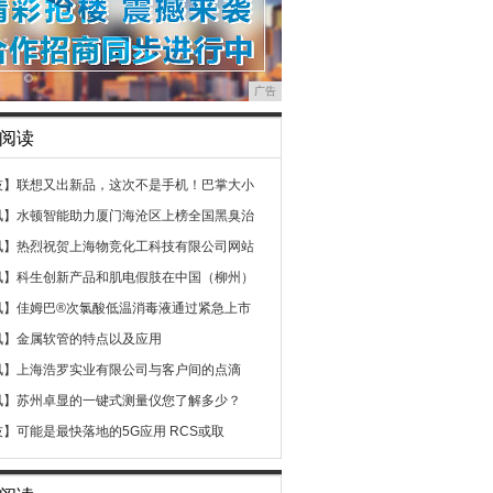
广告
阅读
技】
联想又出新品，这次不是手机！巴掌大小
讯】
水顿智能助力厦门海沧区上榜全国黑臭治
讯】
热烈祝贺上海物竞化工科技有限公司网站
讯】
科生创新产品和肌电假肢在中国（柳州）
讯】
佳姆巴®次氯酸低温消毒液通过紧急上市
讯】
金属软管的特点以及应用
讯】
上海浩罗实业有限公司与客户间的点滴
讯】
苏州卓显的一键式测量仪您了解多少？
技】
可能是最快落地的5G应用 RCS或取