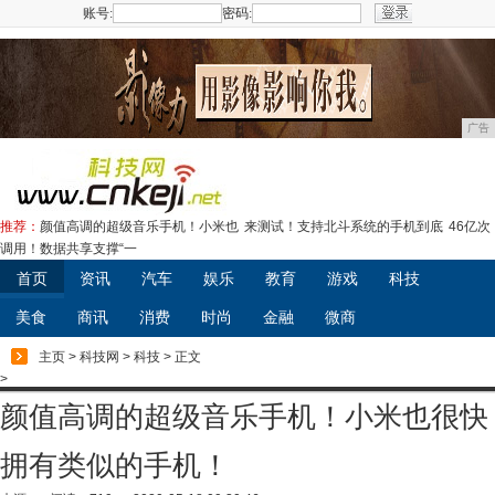
账号:
密码:
注册
广告
推荐：
颜值高调的超级音乐手机！小米也
来测试！支持北斗系统的手机到底
46亿次
调用！数据共享支撑“一
首页
资讯
汽车
娱乐
教育
游戏
科技
美食
商讯
消费
时尚
金融
微商
主页
>
科技网
>
科技
> 正文
>
颜值高调的超级音乐手机！小米也很快
拥有类似的手机！