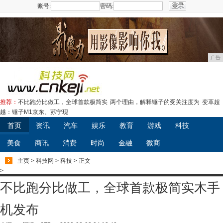
账号:
密码:
注册
广告
推荐：
不比跑分比做工，全球首款极简实
两个理由，解释锤子的受关注度为
变革超
越：锤子M1京东、苏宁现
首页
资讯
汽车
娱乐
教育
游戏
科技
美食
商讯
消费
时尚
金融
微商
主页
>
科技网
>
科技
> 正文
>
不比跑分比做工，全球首款极简实木手
机发布