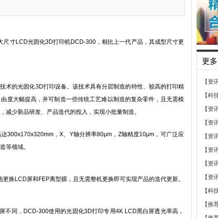
寸LCD光固化3D打印机DCD-300，相比上一代产品，其成型尺寸更
更多
【资
成型技术的光固化3D打印设备。该技术具有分层制造的特性、较高的打印精
【科
自由度大幅提高，并可制造一些传统工艺难以制造的复杂零件，且无需模
【资
，减少新品研发、产品迭代的投入，实现小批量制造。
【资
0x170x320mm，X、Y轴分辨率80μm，Z轴精度10μm，可广泛应
【资
造等领域。
【资
【资
【资
换LCD屏和FEP离型膜，且无需整机更换即可实现产品的迭代更新。
【科
【推
同，DCD-300使用的光固化3D打印专用4K LCD黑白屏透光率高，