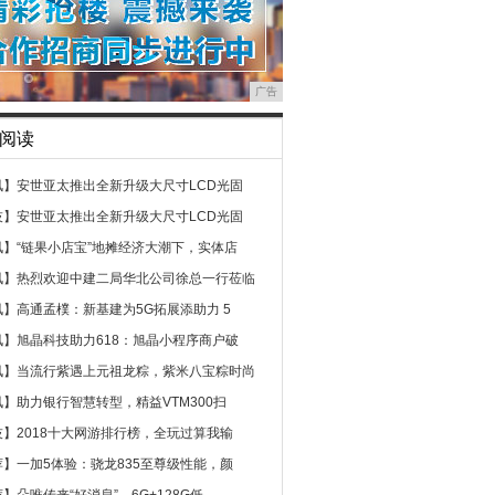
广告
阅读
讯】
安世亚太推出全新升级大尺寸LCD光固
技】
安世亚太推出全新升级大尺寸LCD光固
讯】
“链果小店宝”地摊经济大潮下，实体店
讯】
热烈欢迎中建二局华北公司徐总一行莅临
讯】
高通孟樸：新基建为5G拓展添助力 5
讯】
旭晶科技助力618：旭晶小程序商户破
讯】
当流行紫遇上元祖龙粽，紫米八宝粽时尚
讯】
助力银行智慧转型，精益VTM300扫
技】
2018十大网游排行榜，全玩过算我输
荐】
一加5体验：骁龙835至尊级性能，颜