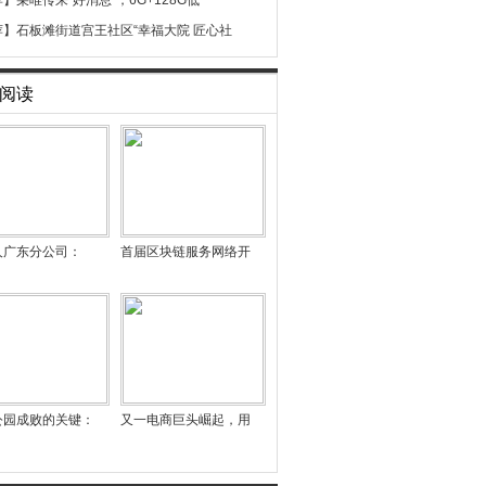
荐】
朵唯传来“好消息”，6G+128G低
荐】
石板滩街道宫王社区“幸福大院 匠心社
阅读
人广东分公司：
首届区块链服务网络开
公园成败的关键：
又一电商巨头崛起，用