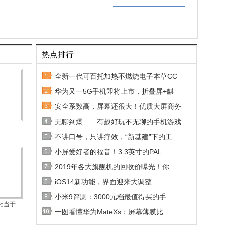
热点排行
全新一代可百托加热不燃烧电子本草CC
华为又一5G手机即将上市，折叠屏+麒
安全系数高，屏幕还很大！优质大屏商务
无聊到爆……有趣好玩不无聊的手机游戏
不讲口号，只讲疗效，“新基建”下的工
小屏爱好者的福音！3.3英寸的PAL
2019年各大旗舰机的回收价曝光！你
iOS14新功能，界面迎来大调整
小米9评测：3000元档最值得买的手
相当于
一图看懂华为MateXs：屏幕薄膜比