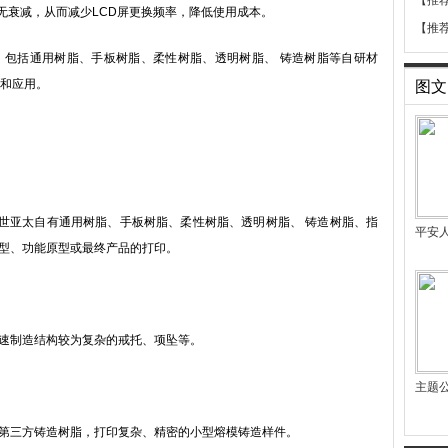
【推
透光无衰减，从而减少LCD屏更换频率，降低使用成本。
【推
，包括通用树脂、手板树脂、柔性树脂、透明树脂、 铸造树脂等自研材
和应用。
图文
亚太自有通用树脂、手板树脂、柔性树脂、透明树脂、 铸造树脂、指
平安
观原型、功能原型或最终产品的打印。
快速制造结构较为复杂的戒托、项坠等。
主题
和第三方铸造树脂，打印复杂、精密的小型熔模铸造样件。