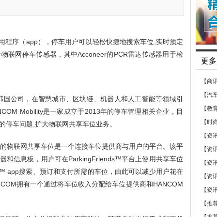
位服务应用程序（app），停车用户可以轻松快捷地搜索车位,实时预定
联网停车传感器，其中Acconeer的PCR雷达传感器用于检
更多
【商
【汽
家韩国公司，在智慧城市、区块链、机器人和人工智能等领域引
【教
M Mobility是一家成立于2013年的停车管理相关企业，目
【时
的停车问题,扩大物联网共享车位业务。
【资
ility的物联网共享车位是一个连接车位提供商与用户的平台。该平
【资
信息板，用户可在ParkingFriends™平台上使用共享车位
【资
ends™ app搜索、预订和支付所需的车位，由此可以减少用户花在
【资
COM拥有一个通过将车位收入分配给车位提供商和HANCOM
【资
【推