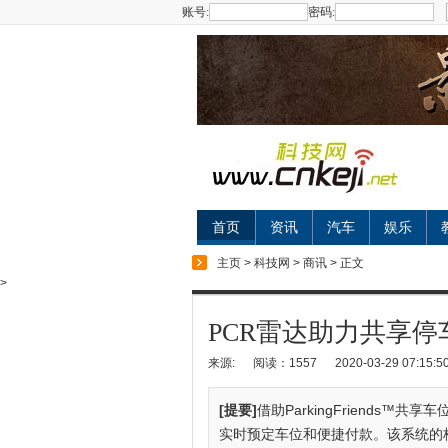
账号:
密码:
首页
资讯
汽车
娱乐
主页
>
科技网
>
商讯
> 正文
>
PCR雷达助力共享停
来源:
阅读：1557
2020-03-29 07:15:5
[提要]
借助ParkingFriends
实时预定车位和便捷付款。该系统的核心