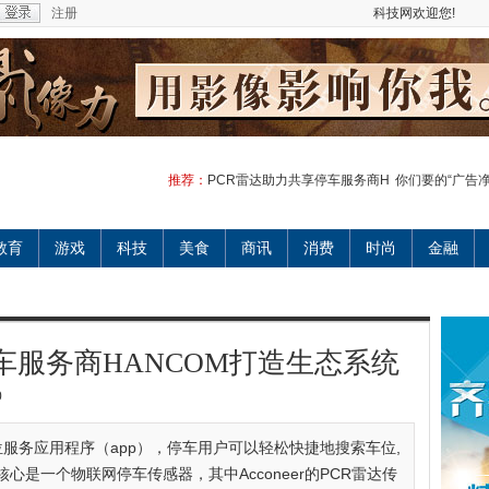
注册
科技网欢迎您!
推荐：
PCR雷达助力共享停车服务商H
你们要的“广告
教育
游戏
科技
美食
商讯
消费
时尚
金融
车服务商HANCOM打造生态系统
0
™共享车位服务应用程序（app），停车用户可以轻松快捷地搜索车位,
是一个物联网停车传感器，其中Acconeer的PCR雷达传