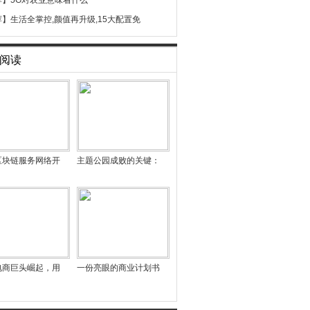
荐】
5G对农业意味着什么
荐】
生活全掌控,颜值再升级,15大配置免
阅读
区块链服务网络开
主题公园成败的关键：
电商巨头崛起，用
一份亮眼的商业计划书