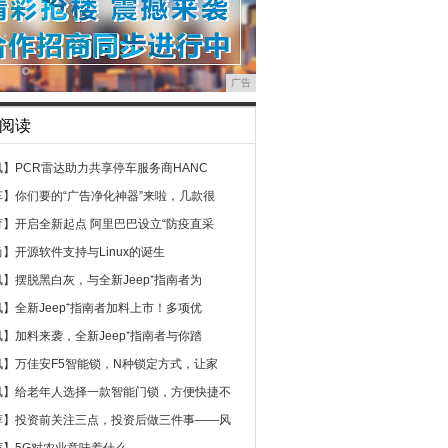
广告
阅读
讯】
PCR雷达助力共享停车服务商HANC
车】
你们要的“广告净化神器”来啦，几款很
育】
开启全新起点 阿里巴巴设立“防疫直采
尚】
开源软件支持与Linux的诞生
讯】
摆脱黑白灰，与全新Jeep⁺指南者为
讯】
全新Jeep⁺指南者加料上市！多项优
讯】
加料来袭，全新Jeep⁺指南者与你踏
讯】
万佳安F5智能锁，N种锁定方式，让家
讯】
给老年人选择一款智能门锁，方便快捷不
荐】
投资前关注三点，投资后做三件事——风