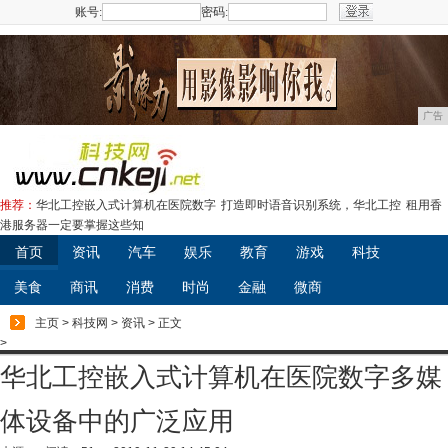
账号:
密码:
注册
广告
推荐：
华北工控嵌入式计算机在医院数字
打造即时语音识别系统，华北工控
租用香
港服务器一定要掌握这些知
首页
资讯
汽车
娱乐
教育
游戏
科技
美食
商讯
消费
时尚
金融
微商
主页
>
科技网
>
资讯
> 正文
>
华北工控嵌入式计算机在医院数字多媒
体设备中的广泛应用